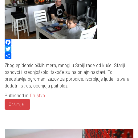
Facebook
Twitter
Share
Zbog epidemioloških mera, mnogi u Srbiji rade od kuće. Stariji
osnovci i srednjoškolci takođe su na onlajn-nastavi. To
predstavlja ogroman izazov za porodice, iscrpljuje ljude i stvara
dodatni stres, ocenjuju psiholozi.
Published in
Društvo
Opširnije...