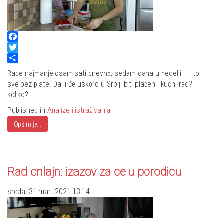
Facebook
Twitter
Share
Rade najmanje osam sati dnevno, sedam dana u nedelji – i to
sve bez plate. Da li će uskoro u Srbiji biti plaćen i kućni rad? I
koliko?
Published in
Analize i istraživanja
Opširnije...
Rad onlajn: izazov za celu porodicu
sreda, 31 mart 2021 13:14