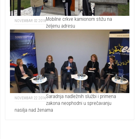
Mobilne crkve kamionom stižu na
NOVEMBAR 02 2018
željenu adresu
Saradnja nadležnih službi i primena
NOVEMBAR 22 2016
zakona neophodni u sprečavanju
nasilja nad ženama