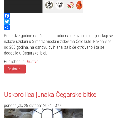
Facebook
Twitter
Share
Pune dve godine naučni tim je radio na otkrivanju lica ljudi koji se
nalaze uzidani u 3 metra visokim zidovima Ćele kule. Nakon više
od 200 godina, na osnovu ovih analiza biće otrkiveno šta se
dogodilo u Čegarskoj bici.
Published in
Društvo
Opširnije...
Uskoro lica junaka Čegarske bitke
ponedeljak, 28 oktobar 2024 13:44