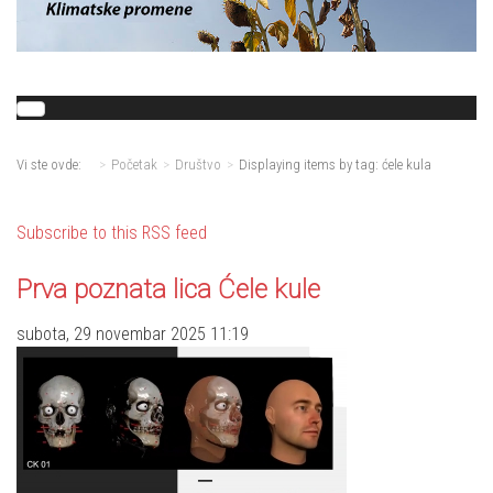
Vi ste ovde:
Početak
Društvo
Displaying items by tag: ćele kula
Subscribe to this RSS feed
Prva poznata lica Ćele kule
subota, 29 novembar 2025 11:19