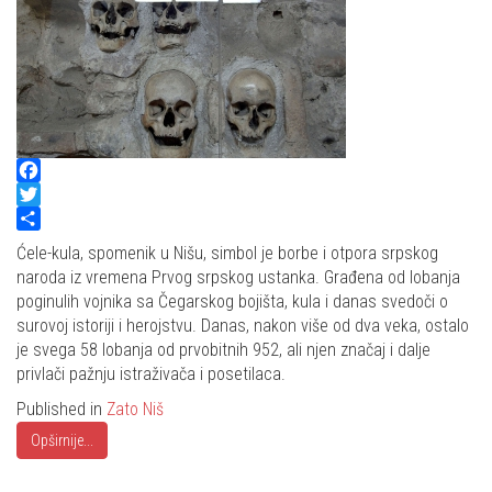
Facebook
Twitter
Share
Ćele-kula, spomenik u Nišu, simbol je borbe i otpora srpskog
naroda iz vremena Prvog srpskog ustanka. Građena od lobanja
poginulih vojnika sa Čegarskog bojišta, kula i danas svedoči o
surovoj istoriji i herojstvu. Danas, nakon više od dva veka, ostalo
je svega 58 lobanja od prvobitnih 952, ali njen značaj i dalje
privlači pažnju istraživača i posetilaca.
Published in
Zato Niš
Opširnije...