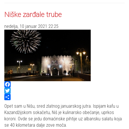
Niške zarđale trube
nedelja, 10 januar 2021 22:25
Facebook
Twitter
Share
Opet sam u Nišu, sred zlatnog januarskog jutra. Ispijam kafu u
Kazandžijskom sokačetu, Niš je kulinarsko obećanje, uprkos
koroni. Ovde se jedu domaćinske pihtije uz albansku salatu koja
se 40 kilometara dalje zove moča.