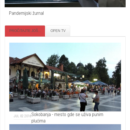
Pandemijski žurnal
PROČITAJTE JOŠ...
OPEN TV
Sokobanja - mesto gde se uživa punim
JUL 02 2016
plućima