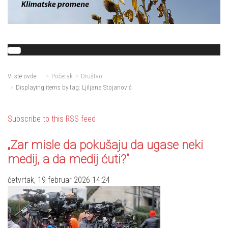
Vi ste ovde:
Početak
Društvo
Displaying items by tag: Ljiljana Stojanović
Subscribe to this RSS feed
„Zar misle da pokušaju da ugase neki
medij, a da medij ćuti?“
četvrtak, 19 februar 2026 14:24