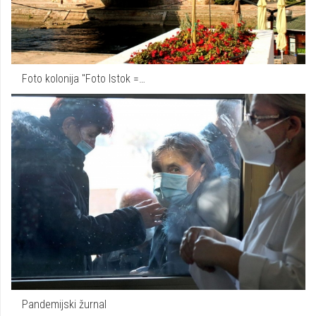
Foto kolonija "Foto Istok =…
Pandemijski žurnal