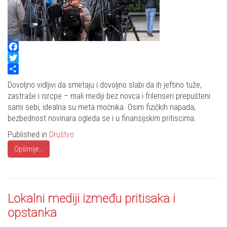
Facebook
Twitter
Share
Dovoljno vidljivi da smetaju i dovoljno slabi da ih jeftino tuže,
zastraše i isrcpe – mali mediji bez novca i frilenseri prepušteni
sami sebi, idealna su meta moćnika. Osim fizičkih napada,
bezbednost novinara ogleda se i u finansijskim pritiscima.
Published in
Društvo
Opširnije...
Lokalni mediji između pritisaka i
opstanka