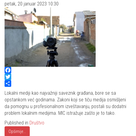
petak, 20 januar 2023 10:30
Facebook
Twitter
Share
Lokalni mediji kao najvažniji saveznik građana, bore se sa
opstankom već godinama. Zakoni koji se tiču medija osmišljeni
da pomognu u profesionalnom izveštavanju, postali su dodatni
problem lokalnim medijima. MIC istražuje zašto je to tako.
Published in
Društvo
Opširnije...