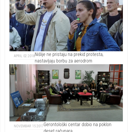
Nišlije ne pristaju na prekid protesta,
APRIL 02 2018
nastavljaju borbu za aerodrom
Gerontološki centar dobio na poklon
NOVEMBAR 15 2017
deset računara