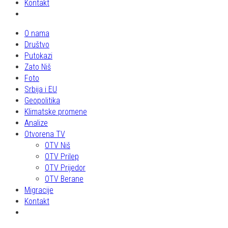
Kontakt
O nama
Društvo
Putokazi
Zato Niš
Foto
Srbija i EU
Geopolitika
Klimatske promene
Analize
Otvorena TV
OTV Niš
OTV Prilep
OTV Prijedor
OTV Berane
Migracije
Kontakt