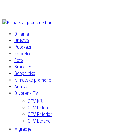
O nama
Društvo
Putokazi
Zato Niš
Foto
Srbija i EU
Geopolitika
Klimatske promene
Analize
Otvorena TV
OTV Niš
OTV Prilep
OTV Prijedor
OTV Berane
Migracije