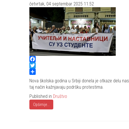
četvrtak, 04 septembar 2025 11:52
Facebook
Twitter
Share
Nova školska godina u Srbiji donela je otkaze delu nas
taj način kažnjavaju podršku protestima.
Published in
Društvo
Opširnije...