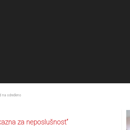
ad na određeno
e kazna za neposlušnost“