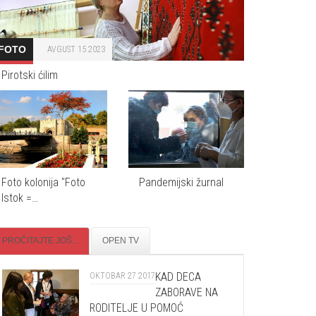
FOTO
AVGUST 15 2023
Pirotski ćilim
Foto kolonija "Foto
Pandemijski žurnal
Istok =…
PROČITAJTE JOŠ...
OPEN TV
KAD DECA
OKTOBAR 27 2017
ZABORAVE NA
RODITELJE U POMOĆ