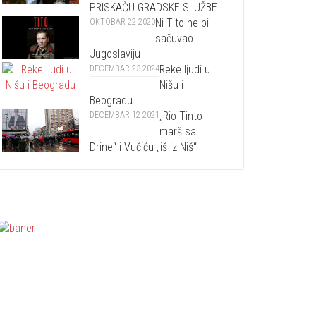
PRISKAČU GRADSKE SLUŽBE
Ni Tito ne bi
OKTOBAR 22 2020
sačuvao
Jugoslaviju
Reke ljudi u
DECEMBAR 23 2024
Nišu i
Beogradu
„Rio Tinto
DECEMBAR 12 2021
marš sa
Drine“ i Vučiću „iš iz Niš“