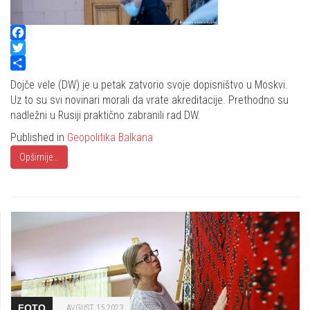
Facebook
Twitter
Share
Dojče vele (DW) je u petak zatvorio svoje dopisništvo u Moskvi.
Uz to su svi novinari morali da vrate akreditacije. Prethodno su
nadležni u Rusiji praktično zabranili rad DW.
Published in
Geopolitika Balkana
Opširnije...
FOTO
AVGUST 15 2023