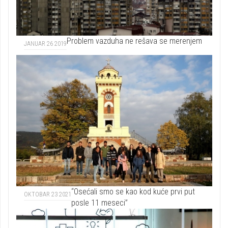
Problem vazduha ne rešava se merenjem
JANUAR 26 2019
“Osećali smo se kao kod kuće prvi put
OKTOBAR 23 2021
posle 11 meseci”