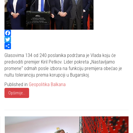
Facebook
Twitter
Share
Glasovima 134 od 240 poslanika podržana je Vlada koju će
predvoditi premijer Kiril Petkov. Lider pokreta „Nastavljamo
promene“ odmah posle izbora na funkciju premijera obećao je
nultu toleranciju prema korupciji u Bugarskoj.
Published in
Geopolitika Balkana
Opširnije...