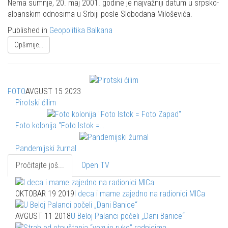
Share
Nema sumnje, 20. maj 2001. godine je najvažniji datum u srpsko-
albanskim odnosima u Srbiji posle Slobodana Miloševića.
Published in
Geopolitika Balkana
Opširnije...
FOTO
AVGUST 15 2023
Pirotski ćilim
Foto kolonija "Foto Istok =…
Pandemijski žurnal
Pročitajte još...
Open TV
OKTOBAR 19 2019
I deca i mame zajedno na radionici MICa
AVGUST 11 2018
U Beloj Palanci počeli „Dani Banice“