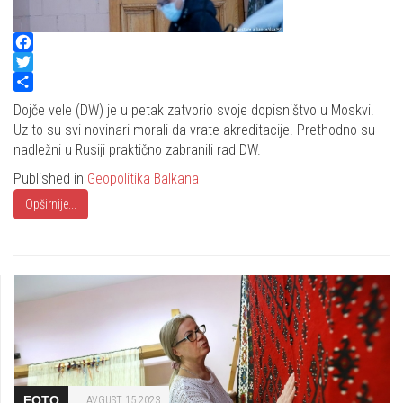
Facebook
Twitter
Share
Dojče vele (DW) je u petak zatvorio svoje dopisništvo u Moskvi.
Uz to su svi novinari morali da vrate akreditacije. Prethodno su
nadležni u Rusiji praktično zabranili rad DW.
Published in
Geopolitika Balkana
Opširnije...
FOTO
AVGUST 15 2023