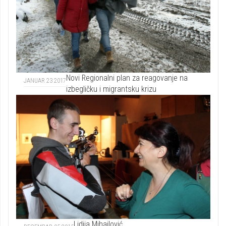
Novi Regionalni plan za reagovanje na
JANUAR 23 2017
izbegličku i migrantsku krizu
Lidija Mihajlović