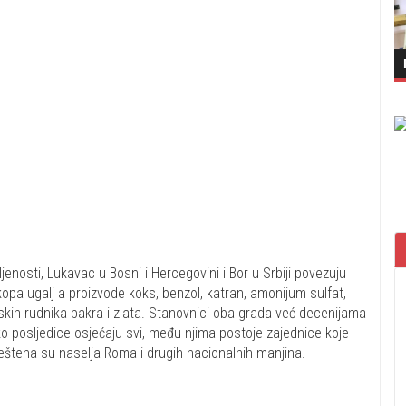
enosti, Lukavac u Bosni i Hercegovini i Bor u Srbiji povezuju
 kopa ugalj a proizvode koks, benzol, katran, amonijum sulfat,
kih rudnika bakra i zlata. Stanovnici oba grada već decenijama
ko posljedice osjećaju svi, među njima postoje zajednice koje
eštena su naselja Roma i drugih nacionalnih manjina.