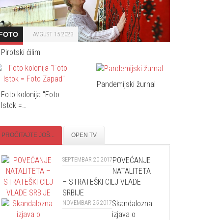
FOTO
AVGUST 15 2023
Pirotski ćilim
Pandemijski žurnal
Foto kolonija "Foto
Istok =…
PROČITAJTE JOŠ...
OPEN TV
POVEĆANJE
SEPTEMBAR 20 2017
NATALITETA
– STRATEŠKI CILJ VLADE
SRBIJE
Skandalozna
NOVEMBAR 25 2017
izjava o