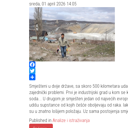
sreda, 01 april 2026 14:05
Facebook
Twitter
Share
Smješteni u dvije države, sa skoro 500 kilometara udalj
zajednički problemi. Prvi je industrijski grad u kom se
soda... U drugom je smješten jedan od najvećih evrops
udišu supstance od kojih češće oboljevaju od raka. Ia
su u znatno lošijem položaju. Uz sama postojenja smj
Published in
Analize i istraživanja