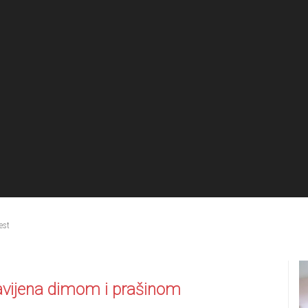
est
obavijena dimom i prašinom