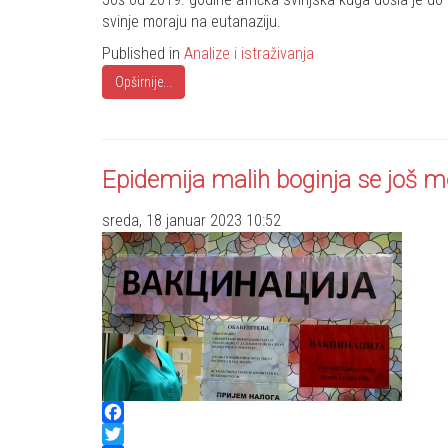
svinje moraju na eutanaziju.
Published in
Analize i istraživanja
Opširnije...
Epidemija malih boginja se još m
sreda, 18 januar 2023 10:52
Facebook