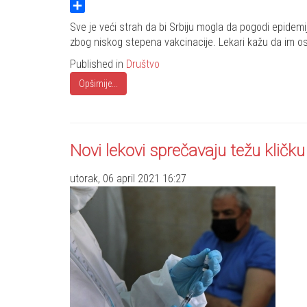
Twitter
Share
Sve je veći strah da bi Srbiju mogla da pogodi epidemij
zbog niskog stepena vakcinacije. Lekari kažu da im osta
Published in
Društvo
Opširnije...
Novi lekovi sprečavaju težu kličk
utorak, 06 april 2021 16:27