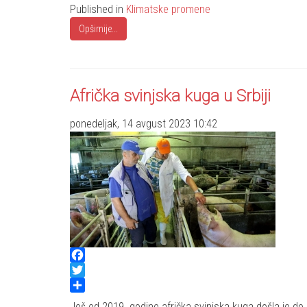
Published in
Klimatske promene
Opširnije...
Afrička svinjska kuga u Srbiji
ponedeljak, 14 avgust 2023 10:42
Facebook
Twitter
Share
Još od 2019. godine afrička svinjska kuga došla je do 