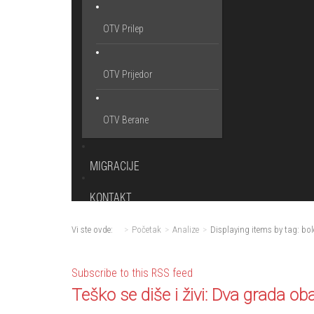
OTV Prilep
OTV Prijedor
OTV Berane
MIGRACIJE
KONTAKT
Vi ste ovde:
Početak
Analize
Displaying items by tag: bol
Subscribe to this RSS feed
Teško se diše i živi: Dva grada 