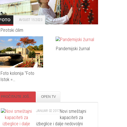
FOTO
AVGUST 15 2023
Pirotski ćilim
Pandemijski žurnal
Foto kolonija "Foto
Istok =…
PROČITAJTE JOŠ...
OPEN TV
Novi smeštajni
JANUAR 02 2017
kapaciteti za
izbeglice i dalje nedovoljni