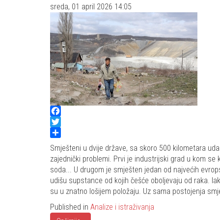
sreda, 01 april 2026 14:05
Facebook
Twitter
Share
Smješteni u dvije države, sa skoro 500 kilometara udalj
zajednički problemi. Prvi je industrijski grad u kom se
soda... U drugom je smješten jedan od najvećih evrops
udišu supstance od kojih češće oboljevaju od raka. Ia
su u znatno lošijem položaju. Uz sama postojenja smj
Published in
Analize i istraživanja