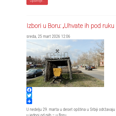
Opširnije...
Izbori u Boru: „Uhvate ih pod ruku
sreda, 25 mart 2026 12:06
Facebook
Twitter
Share
U nedelju 29. marta u deset opština u Srbiji održavaju 
u jednoj od njih – u Boru.