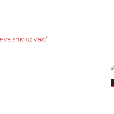
je da smo uz vlast“
L