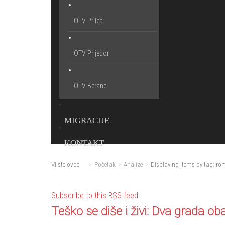
OTV Prilep
OTV Prijedor
OTV Berane
MIGRACIJE
KONTAKT
Vi ste ovde:
Početak
Analize
Displaying items by tag: ro
Subscribe to this RSS feed
Teško se diše i živi: Dva grada 