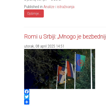
Published in
Analize i istraživanja
Opširnije...
Romi u Srbiji: „Mnogo je bezbedni
utorak, 08 april 2025 14:51
Facebook
Twitter