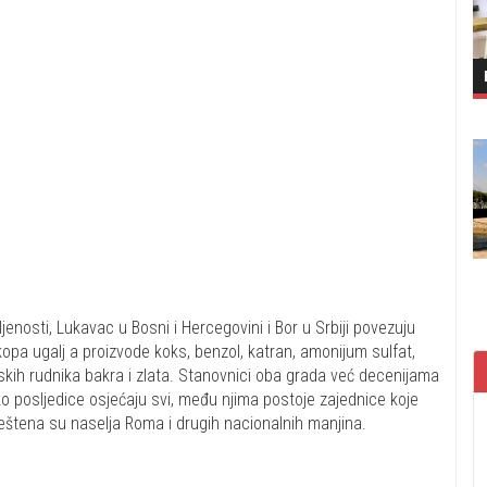
enosti, Lukavac u Bosni i Hercegovini i Bor u Srbiji povezuju
 kopa ugalj a proizvode koks, benzol, katran, amonijum sulfat,
kih rudnika bakra i zlata. Stanovnici oba grada već decenijama
ko posljedice osjećaju svi, među njima postoje zajednice koje
eštena su naselja Roma i drugih nacionalnih manjina.