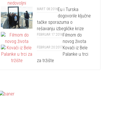
Eu i Turska
MART 08 2016
dogovorile ključne
tačke sporazuma o
rešavanju izbegličke krize
Filmom do
FEBRUAR 17 2016
novog života
Kovači iz Bele
FEBRUAR 20 2017
Palanke u trci
za tržište