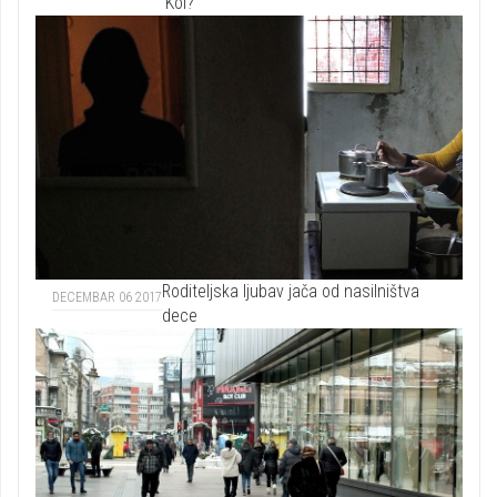
Kol?
Roditeljska ljubav jača od nasilništva
DECEMBAR 06 2017
dece