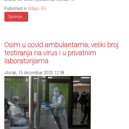
Published in
Srbija i EU
Opširnije...
Osim u covid ambulantama, veliki broj
testiranja na virus i u privatnim
laboratorijama
utorak, 15 decembar 2020 12:38