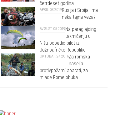
četrdeset godina
Rusija i Srbija: Ima
APRIL 03 2019
neka tajna veza?
Na paraglajding
AVGUST 05 2019
takmičenju u
Nišu pobedio pilot iz
Južnoafričke Republike
Za romska
OKTOBAR 24 2016
naselja
protivpožarni aparati, za
mlade Rome obuka