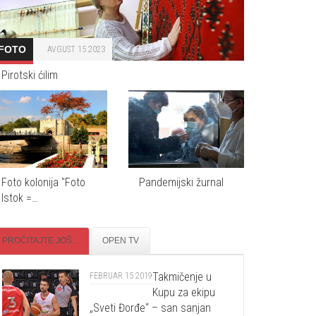
FOTO
AVGUST 15 2023
Pirotski ćilim
Foto kolonija "Foto
Pandemijski žurnal
Istok =…
PROČITAJTE JOŠ...
OPEN TV
Takmičenje u
FEBRUAR 15 2019
Kupu za ekipu
„Sveti Đorđe“ – san sanjan