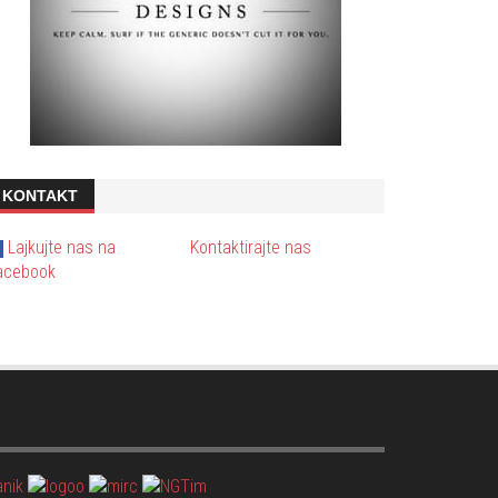
KONTAKT
Lajkujte nas na
Kontaktirajte nas
acebook