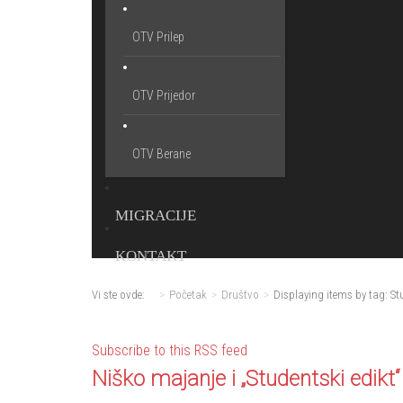
OTV Prilep
OTV Prijedor
OTV Berane
MIGRACIJE
KONTAKT
Vi ste ovde:
Početak
Društvo
Displaying items by tag: St
Subscribe to this RSS feed
Niško majanje i „Studentski edikt“