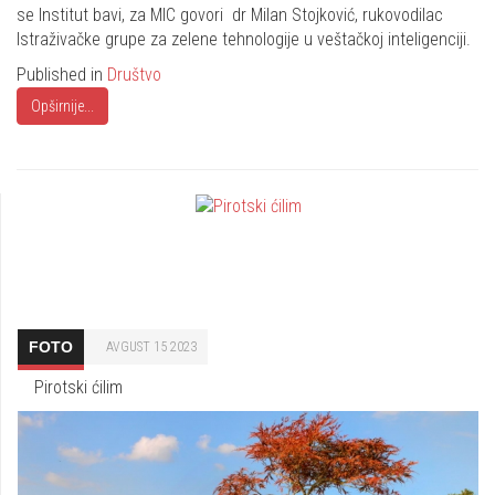
se Institut bavi, za MIC govori dr Milan Stojković, rukovodilac
Istraživačke grupe za zelene tehnologije u veštačkoj inteligenciji.
Published in
Društvo
Opširnije...
FOTO
AVGUST 15 2023
Pirotski ćilim