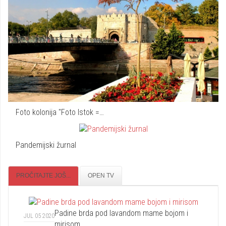
Foto kolonija "Foto Istok =…
Pandemijski žurnal
PROČITAJTE JOŠ...
OPEN TV
Padine brda pod lavandom mame bojom i
JUL 05 2020
mirisom