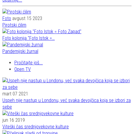
Foto
avgust 15 2023
Pirotski ćilim
Foto kolonija "Foto Istok =…
Pandemijski žurnal
Pročitajte još...
Open TV
mart 07 2021
Uspeh nije nastup u Londonu, već svaka devojčica koja se izbori za
sebe
jun 16 2019
Viteški čas srednjovekovne kulture