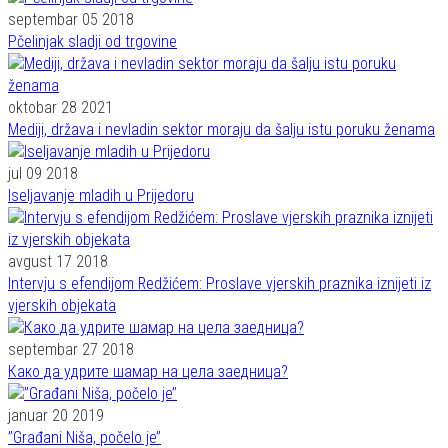
septembar 05 2018
Pčelinjak sladji od trgovine
oktobar 28 2021
Mediji, država i nevladin sektor moraju da šalju istu poruku ženama
jul 09 2018
Iseljavanje mladih u Prijedoru
avgust 17 2018
Intervju s efendijom Redžićem: Proslave vjerskih praznika iznijeti iz
vjerskih objekata
septembar 27 2018
Како да удрите шамар на цела заедница?
januar 20 2019
’’Građani Niša, počelo je’’