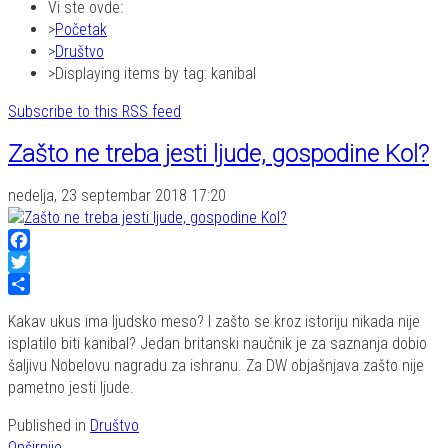
Vi ste ovde:
Početak
Društvo
Displaying items by tag: kanibal
Subscribe to this RSS feed
Zašto ne treba jesti ljude, gospodine Kol?
nedelja, 23 septembar 2018 17:20
Facebook
Twitter
Share
Kakav ukus ima ljudsko meso? I zašto se kroz istoriju nikada nije
isplatilo biti kanibal? Jedan britanski naučnik je za saznanja dobio
šaljivu Nobelovu nagradu za ishranu. Za DW objašnjava zašto nije
pametno jesti ljude.
Published in
Društvo
Opširnije...