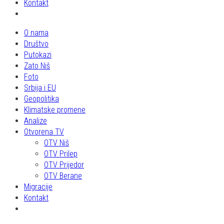
Kontakt
O nama
Društvo
Putokazi
Zato Niš
Foto
Srbija i EU
Geopolitika
Klimatske promene
Analize
Otvorena TV
OTV Niš
OTV Prilep
OTV Prijedor
OTV Berane
Migracije
Kontakt