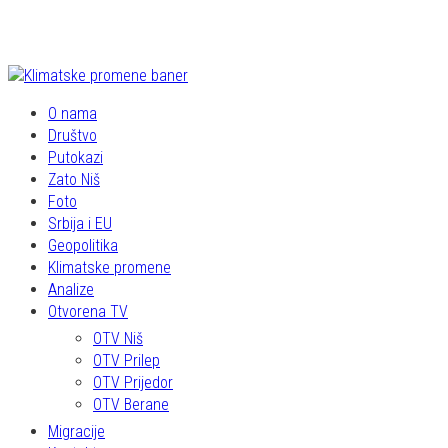
O nama
Društvo
Putokazi
Zato Niš
Foto
Srbija i EU
Geopolitika
Klimatske promene
Analize
Otvorena TV
OTV Niš
OTV Prilep
OTV Prijedor
OTV Berane
Migracije