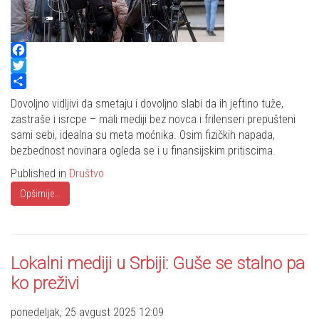
Facebook
Twitter
Share
Dovoljno vidljivi da smetaju i dovoljno slabi da ih jeftino tuže,
zastraše i isrcpe – mali mediji bez novca i frilenseri prepušteni
sami sebi, idealna su meta moćnika. Osim fizičkih napada,
bezbednost novinara ogleda se i u finansijskim pritiscima.
Published in
Društvo
Opširnije...
Lokalni mediji u Srbiji: Guše se stalno pa
ko preživi
ponedeljak, 25 avgust 2025 12:09