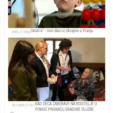
„Skaži b“ - novi đaci iz Ukrajine u Vranju
APRIL 21 2022
KAD DECA ZABORAVE NA RODITELJE U
OKTOBAR 27 2017
POMOĆ PRISKAČU GRADSKE SLUŽBE