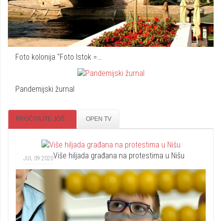
Foto kolonija "Foto Istok =…
Pandemijski žurnal
PROČITAJTE JOŠ...
OPEN TV
Više hiljada građana na protestima u Nišu
JUL 09 2020