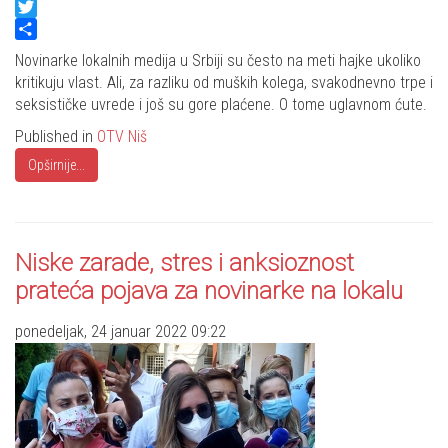
Facebook
Twitter
Share
Novinarke lokalnih medija u Srbiji su često na meti hajke ukoliko
kritikuju vlast. Ali, za razliku od muških kolega, svakodnevno trpe i
seksističke uvrede i još su gore plaćene. O tome uglavnom ćute.
Published in
OTV Niš
Opširnije...
Niske zarade, stres i anksioznost
prateća pojava za novinarke na lokalu
ponedeljak, 24 januar 2022 09:22