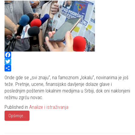
Facebook
Twitter
Share
Onde gde se „svi znaju“, na famoznom „lokalu“, novinarima je još
teže. Pretnje, ucene, finansijsko davljenje dolaze glave i
poslednjim poštenim lokalnim medijima u Srbiji, dok oni naklonjeni
režimu zgrću novac.
Published in
Analize i istraživanja
Opširnije...