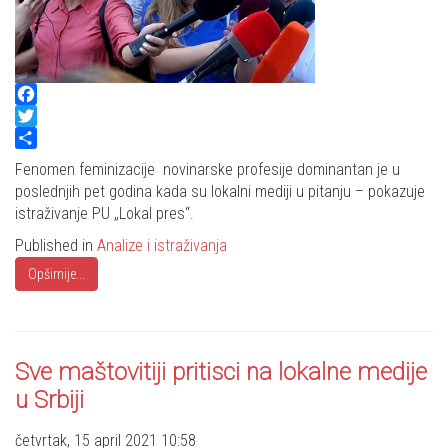
Facebook
Twitter
Share
Fenomen feminizacije novinarske profesije dominantan je u
poslednjih pet godina kada su lokalni mediji u pitanju – pokazuje
istraživanje PU „Lokal pres“.
Published in
Analize i istraživanja
Opširnije...
Sve maštovitiji pritisci na lokalne medije
u Srbiji
četvrtak, 15 april 2021 10:58