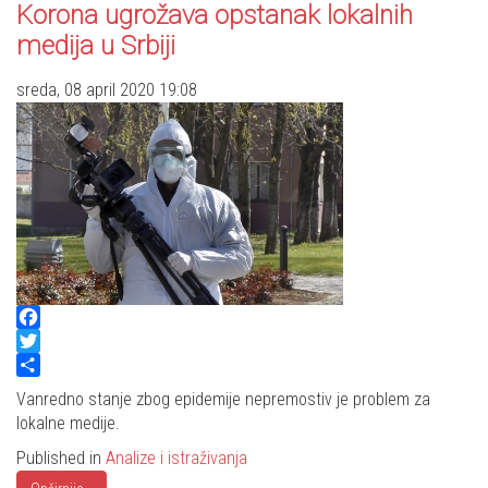
Korona ugrožava opstanak lokalnih
medija u Srbiji
sreda, 08 april 2020 19:08
Facebook
Twitter
Share
Vanredno stanje zbog epidemije nepremostiv je problem za
lokalne medije.
Published in
Analize i istraživanja