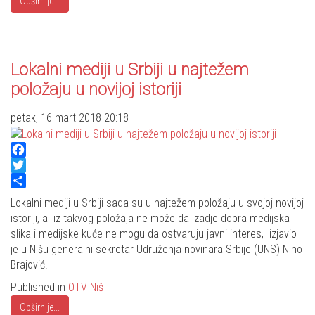
Opširnije...
Lokalni mediji u Srbiji u najtežem
položaju u novijoj istoriji
petak, 16 mart 2018 20:18
Facebook
Twitter
Share
Lokalni mediji u Srbiji sada su u najtežem položaju u svojoj novijoj
istoriji, a iz takvog položaja ne može da izadje dobra medijska
slika i medijske kuće ne mogu da ostvaruju javni interes, izjavio
je u Nišu generalni sekretar Udruženja novinara Srbije (UNS) Nino
Brajović.
Published in
OTV Niš
Opširnije...