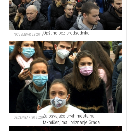
Opštine bez predsednika
NOVEMBAR 28 2018
Za osvajače prvih mesta na
DECEMBAR 30 2020
takmičenjima i priznanje Grada