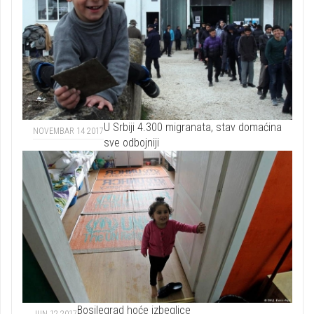
U Srbiji 4.300 migranata, stav domaćina
NOVEMBAR 14 2017
sve odbojniji
Bosilegrad hoće izbeglice
JUN 12 2017