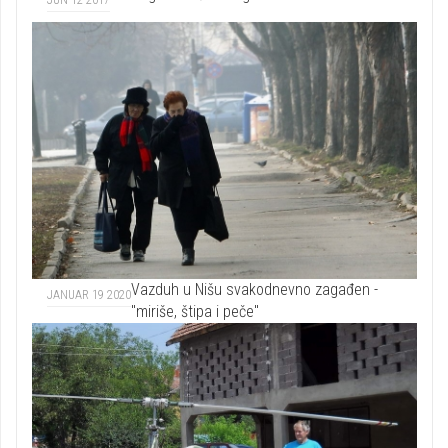
Vazduh u Nišu svakodnevno zagađen -
JANUAR 19 2020
"miriše, štipa i peče"