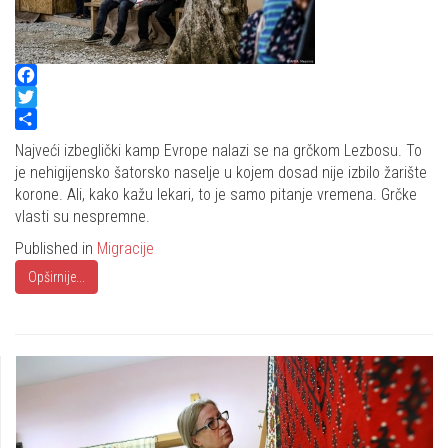
Facebook
Twitter
Share
Najveći izbeglički kamp Evrope nalazi se na grčkom Lezbosu. To
je nehigijensko šatorsko naselje u kojem dosad nije izbilo žarište
korone. Ali, kako kažu lekari, to je samo pitanje vremena. Grčke
vlasti su nespremne.
Published in
Migracije
Opširnije...