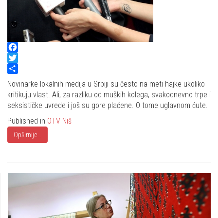
Facebook
Twitter
Share
Novinarke lokalnih medija u Srbiji su često na meti hajke ukoliko
kritikuju vlast. Ali, za razliku od muških kolega, svakodnevno trpe i
seksističke uvrede i još su gore plaćene. O tome uglavnom ćute.
Published in
OTV Niš
Opširnije...