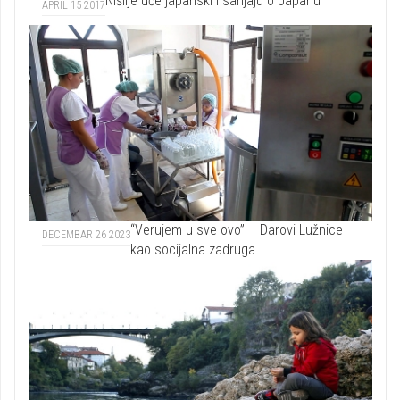
Nišlije uče japanski i sanjaju o Japanu
APRIL 15 2017
“Verujem u sve ovo” – Darovi Lužnice
DECEMBAR 26 2023
kao socijalna zadruga