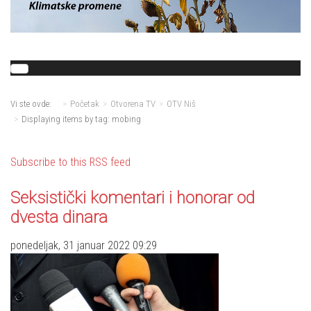
Vi ste ovde:
Početak
Otvorena TV
OTV Niš
Displaying items by tag: mobing
Subscribe to this RSS feed
Seksistički komentari i honorar od
dvesta dinara
ponedeljak, 31 januar 2022 09:29