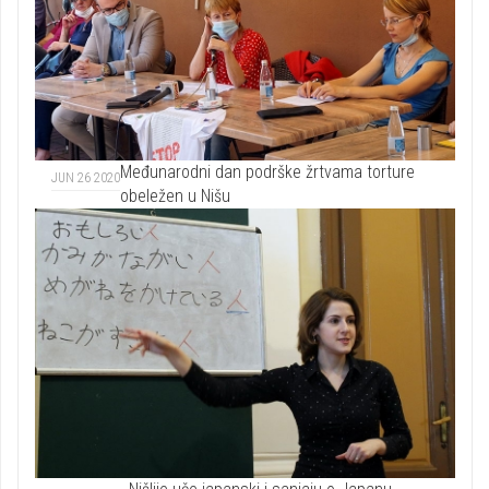
Međunarodni dan podrške žrtvama torture
JUN 26 2020
obeležen u Nišu