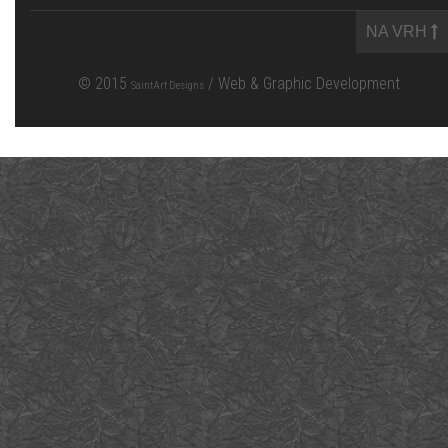
NA VRH
© 2015
/ Web & Graphic Development
SaintArt Designs