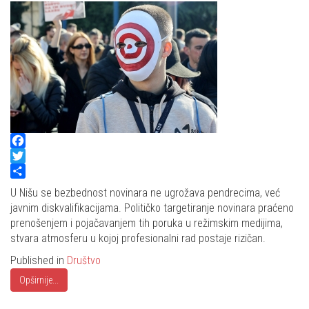
Facebook
Twitter
Share
U Nišu se bezbednost novinara ne ugrožava pendrecima, već
javnim diskvalifikacijama. Političko targetiranje novinara praćeno
prenošenjem i pojačavanjem tih poruka u režimskim medijima,
stvara atmosferu u kojoj profesionalni rad postaje rizičan.
Published in
Društvo
Opširnije...