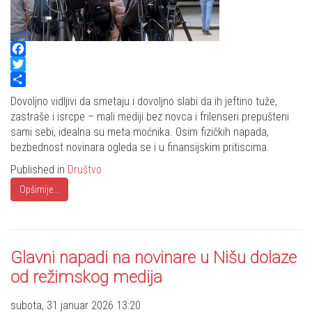
Facebook
Twitter
Share
Dovoljno vidljivi da smetaju i dovoljno slabi da ih jeftino tuže,
zastraše i isrcpe – mali mediji bez novca i frilenseri prepušteni
sami sebi, idealna su meta moćnika. Osim fizičkih napada,
bezbednost novinara ogleda se i u finansijskim pritiscima.
Published in
Društvo
Opširnije...
Glavni napadi na novinare u Nišu dolaze
od režimskog medija
subota, 31 januar 2026 13:20