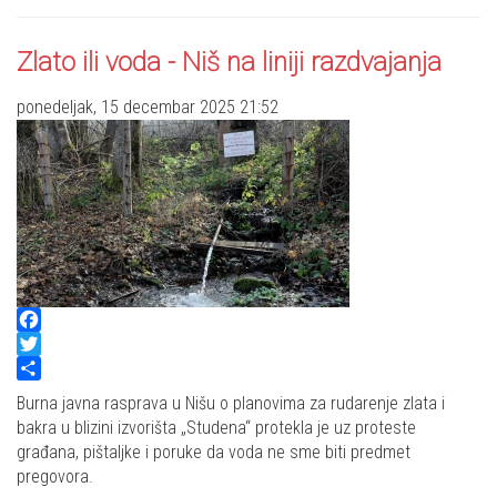
Zlato ili voda - Niš na liniji razdvajanja
ponedeljak, 15 decembar 2025 21:52
Facebook
Twitter
Share
Burna javna rasprava u Nišu o planovima za rudarenje zlata i
bakra u blizini izvorišta „Studena“ protekla je uz proteste
građana, pištaljke i poruke da voda ne sme biti predmet
pregovora.