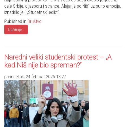
cele Srbije, dijasporu i strance.„Majanje po Niš“ uz puno emocija,
iznedrilo je i „Studetnski edikt“.
Published in
Društvo
Opširnije...
Naredni veliki studentski protest – „A
kad Niš nije bio spreman?“
ponedeljak, 24 februar 2025 13:27