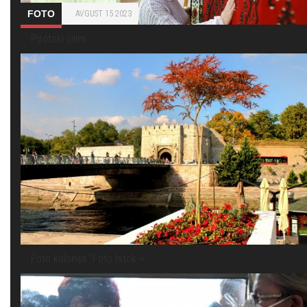
FOTO
AVGUST 15 2023
Pirotski ćilim
Foto kolonija "Foto Istok =…