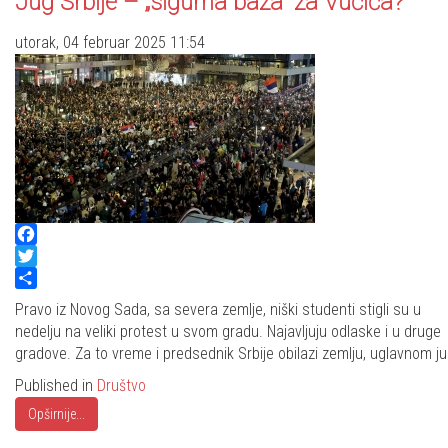
Jug Srbije – „sigurna baza“ za Vučića?
utorak, 04 februar 2025 11:54
Facebook
Twitter
Share
Pravo iz Novog Sada, sa severa zemlje, niški studenti stigli su u
nedelju na veliki protest u svom gradu. Najavljuju odlaske i u druge
gradove. Za to vreme i predsednik Srbije obilazi zemlju, uglavnom ju
Published in
Društvo
Opširnije...