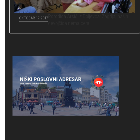
Porodica Arsić iz Doljevca: Zagrljaj naših
OKTOBAR 17 2017
devojčica nema cenu