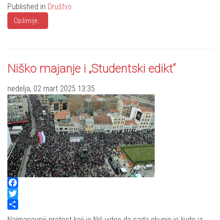
Published in
Društvo
Opširnije...
Niško majanje i „Studentski edikt“
nedelja, 02 mart 2025 13:35
Facebook
Twitter
Share
Najmasovniji protest koji je Niš video do sada okupio je ljude iz