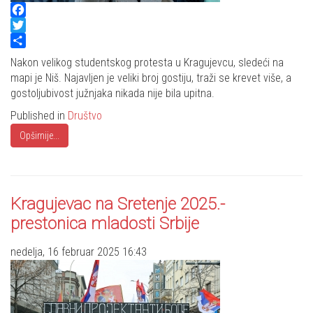
Facebook
Twitter
Share
Nakon velikog studentskog protesta u Kragujevcu, sledeći na
mapi je Niš. Najavljen je veliki broj gostiju, traži se krevet više, a
gostoljubivost južnjaka nikada nije bila upitna.
Published in
Društvo
Opširnije...
Kragujevac na Sretenje 2025.-
prestonica mladosti Srbije
nedelja, 16 februar 2025 16:43