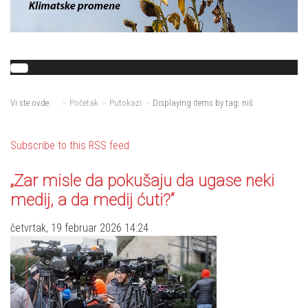
Vi ste ovde:
Početak
Putokazi
Displaying items by tag: niš
Subscribe to this RSS feed
„Zar misle da pokušaju da ugase neki
medij, a da medij ćuti?“
četvrtak, 19 februar 2026 14:24