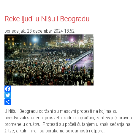
Reke ljudi u Nišu i Beogradu
ponedeljak, 23 decembar 2024 18:52
Facebook
Twitter
Share
U Nišu i Beogradu održani su masovni protesti na kojima su
učestvovali studenti, prosvetni radnici i građani, zahtevajući pravdu 
promene u društvu. Protesti su počeli ćutanjem u znak sećanja na
žrtve, a kulminirali su porukama solidarnosti i otpora.