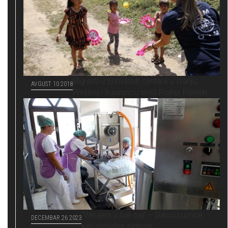
Migranti iz prihvatnih centara u Vranju,
AVGUST 10 2018
Preševu I Bujanovcu obišli Prohor Pčinjski
“Verujem u sve ovo” – Darovi Lužnice
DECEMBAR 26 2023
kao socijalna zadruga