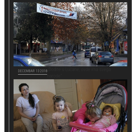
„Dođite u Lučane, ovde ima svega
DECEMBAR 13 2018
narode“