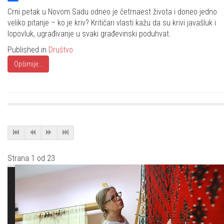
Share
Crni petak u Novom Sadu odneo je četrnaest života i doneo jedno
veliko pitanje – ko je kriv? Kritičari vlasti kažu da su krivi javašluk i
lopovluk, ugrađivanje u svaki građevinski poduhvat.
Published in
Društvo
Opširnije...
Strana 1 od 23