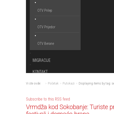
OTV Prilep
OTV Prijedor
OTV Berane
MIGRACIJE
KONTAKT
Vi ste ovde:
Početak
Putokazi
Displaying items by tag: s
Subscribe to this RSS feed
Vrmdža kod Sokobanje: Turiste pr