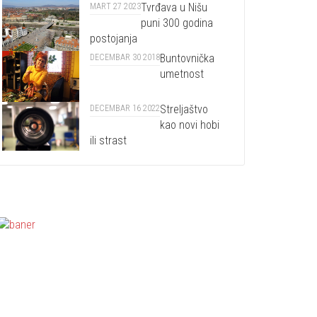
Tvrđava u Nišu
MART 27 2023
puni 300 godina
postojanja
Buntovnička
DECEMBAR 30 2018
umetnost
Streljaštvo
DECEMBAR 16 2022
kao novi hobi
ili strast