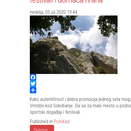
festivali i domaća hrana
nedelja, 05 jul 2020 19:44
Facebook
Twitter
Share
Kako autentičnost i dobra promocija jednog sela mogu
Vrmdže kod Sokobanje. Da se za malo mesto u podnožju
sportski događaji i festivali.
Published in
Putokazi
Opširnije...