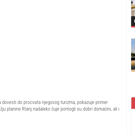
 dovesti do procvata njegovog turizma, pokazuje primer
 planine Rtanj nadaleko čuje pomogli su dobri domaćini, ali i