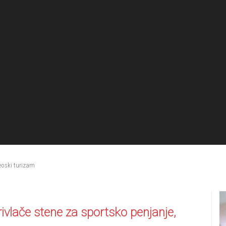
eoski turizam
ivlače stene za sportsko penjanje,