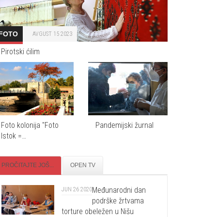
FOTO
AVGUST 15 2023
Pirotski ćilim
Foto kolonija "Foto
Pandemijski žurnal
Istok =…
PROČITAJTE JOŠ...
OPEN TV
Međunarodni dan
JUN 26 2020
podrške žrtvama
torture obeležen u Nišu