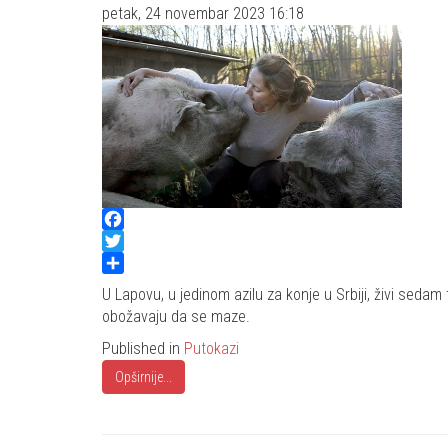
petak, 24 novembar 2023 16:18
Facebook
Twitter
Share
U Lapovu, u jedinom azilu za konje u Srbiji, živi sedam
obožavaju da se maze.
Published in
Putokazi
Opširnije...