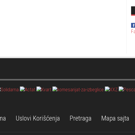
F
na
Uslovi Korišćenja
Pretraga
Mapa sajta