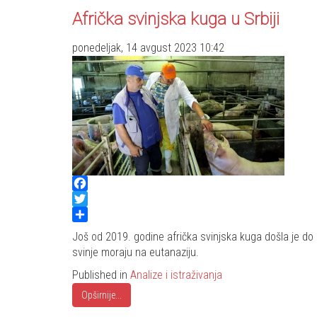
Afrička svinjska kuga u Srbiji
ponedeljak, 14 avgust 2023 10:42
Facebook
Twitter
Share
Još od 2019. godine afrička svinjska kuga došla je do 
svinje moraju na eutanaziju.
Published in
Analize i istraživanja
Opširnije...