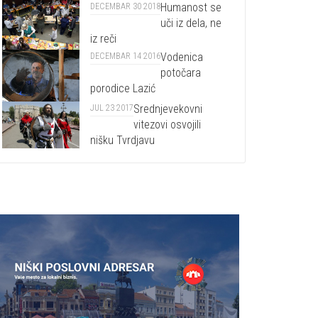
Humanost se
DECEMBAR 30 2018
uči iz dela, ne
iz reči
Vodenica
DECEMBAR 14 2016
potočara
porodice Lazić
Srednjevekovni
JUL 23 2017
vitezovi osvojili
nišku Tvrdjavu