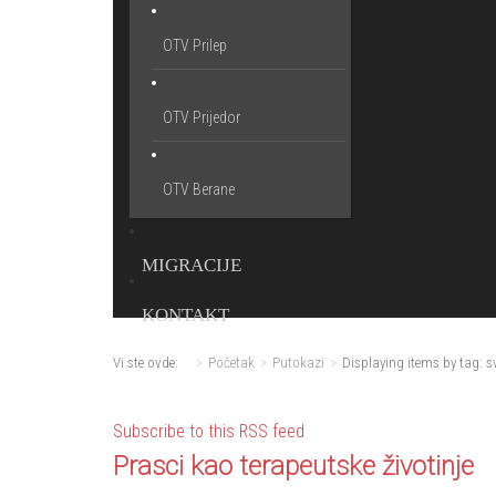
OTV Prilep
OTV Prijedor
OTV Berane
MIGRACIJE
KONTAKT
Vi ste ovde:
Početak
Putokazi
Displaying items by tag: s
Subscribe to this RSS feed
Prasci kao terapeutske životinje