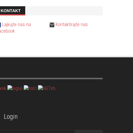
KONTAKT
Lajkujte nas na
Kontaktirajte nas
acebook
Login