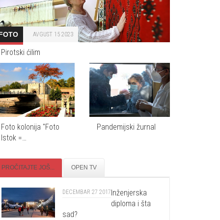
FOTO
AVGUST 15 2023
Pirotski ćilim
Foto kolonija "Foto
Pandemijski žurnal
Istok =…
PROČITAJTE JOŠ...
OPEN TV
Inženjerska
DECEMBAR 27 2017
diploma i šta
sad?