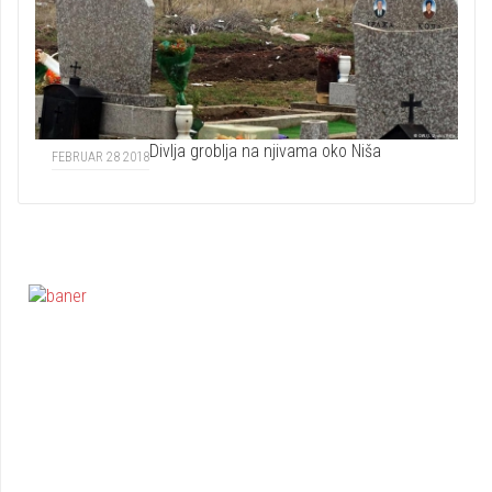
Divlja groblja na njivama oko Niša
FEBRUAR 28 2018