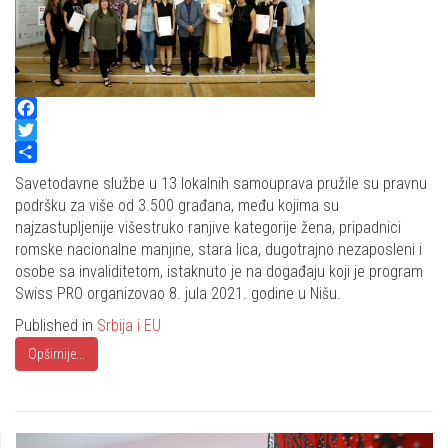
Facebook
Twitter
Share
Savetodavne službe u 13 lokalnih samouprava pružile su pravnu
podršku za više od 3.500 građana, među kojima su
najzastupljenije višestruko ranjive kategorije žena, pripadnici
romske nacionalne manjine, stara lica, dugotrajno nezaposleni i
osobe sa invaliditetom, istaknuto je na događaju koji je program
Swiss PRO organizovao 8. jula 2021. godine u Nišu.
Published in
Srbija i EU
Opširnije...