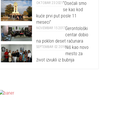
“Osećali smo
OKTOBAR 23 2021
se kao kod
kuće prvi put posle 11
meseci”
Gerontološki
NOVEMBAR 15 2017
centar dobio
na poklon deset računara
Niš kao novo
SEPTEMBAR 02 2019
mesto za
život izvukli iz bubnja