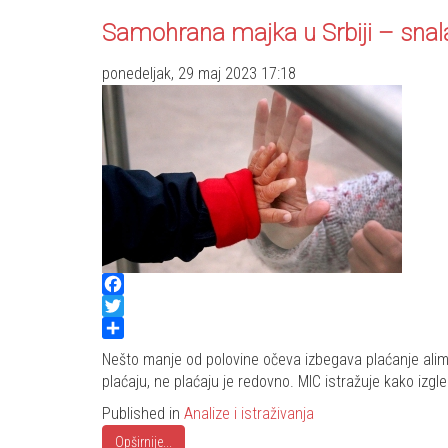
Samohrana majka u Srbiji – snala
ponedeljak, 29 maj 2023 17:18
Facebook
Twitter
Share
Nešto manje od polovine očeva izbegava plaćanje alimen
plaćaju, ne plaćaju je redovno. MIC istražuje kako izgl
Published in
Analize i istraživanja
Opširnije...