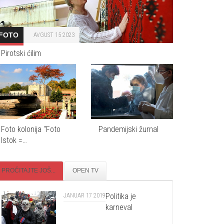
FOTO
AVGUST 15 2023
Pirotski ćilim
Foto kolonija "Foto
Pandemijski žurnal
Istok =…
PROČITAJTE JOŠ...
OPEN TV
Politika je
JANUAR 17 2019
karneval