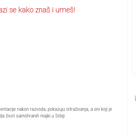
zi se kako znaš i umeš!
tacije nakon razvoda, pokazuju istraživanja, a oni koji je
eda život samohranih majki u Srbiji.