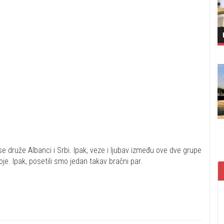
se druže Albanci i Srbi. Ipak, veze i ljubav između ove dve grupe
oje. Ipak, posetili smo jedan takav bračni par.