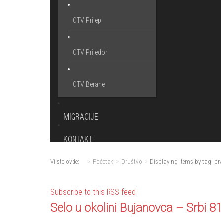
OTV Prilep
OTV Prijedor
OTV Berane
MIGRACIJE
KONTAKT
Vi ste ovde:
Početak
Društvo
Displaying items by tag: br
Subscribe to this RSS feed
Selo u okolini Bujanovca – Srbi 81