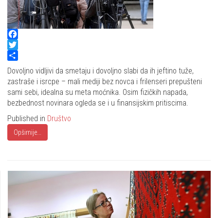
Facebook
Twitter
Share
Dovoljno vidljivi da smetaju i dovoljno slabi da ih jeftino tuže,
zastraše i isrcpe – mali mediji bez novca i frilenseri prepušteni
sami sebi, idealna su meta moćnika. Osim fizičkih napada,
bezbednost novinara ogleda se i u finansijskim pritiscima.
Published in
Društvo
Opširnije...