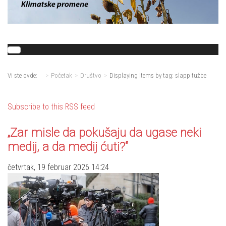
Vi ste ovde:
Početak
Društvo
Displaying items by tag: slapp tužbe
Subscribe to this RSS feed
„Zar misle da pokušaju da ugase neki
medij, a da medij ćuti?“
četvrtak, 19 februar 2026 14:24