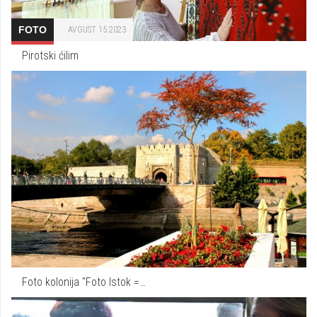
FOTO
AVGUST 15 2023
Pirotski ćilim
Foto kolonija "Foto Istok =…