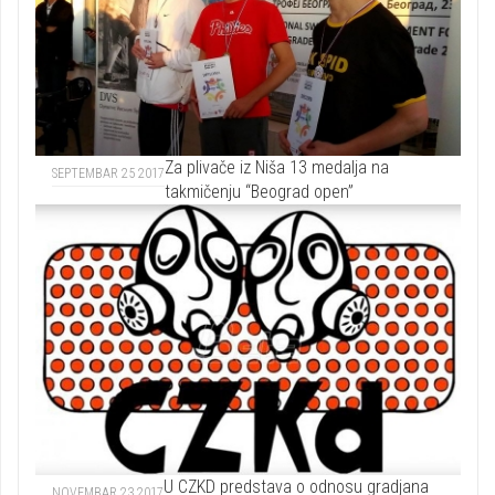
Za plivače iz Niša 13 medalja na
SEPTEMBAR 25 2017
takmičenju “Beograd open”
U CZKD predstava o odnosu gradjana
NOVEMBAR 23 2017