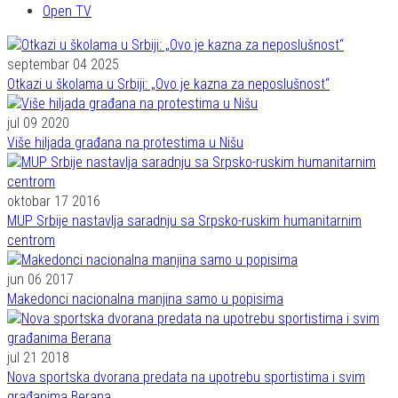
Open TV
septembar 04 2025
Otkazi u školama u Srbiji: „Ovo je kazna za neposlušnost“
jul 09 2020
Više hiljada građana na protestima u Nišu
oktobar 17 2016
MUP Srbije nastavlja saradnju sa Srpsko-ruskim humanitarnim
centrom
jun 06 2017
Makedonci nacionalna manjina samo u popisima
jul 21 2018
Nova sportska dvorana predata na upotrebu sportistima i svim
građanima Berana