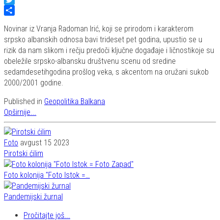
Twitter
Share
Novinar iz Vranja Radoman Irić, koji se prirodom i karakterom
srpsko albanskih odnosa bavi trideset pet godina, upustio se u
rizik da nam slikom i rečju predoči ključne događaje i ličnostikoje su
obeležile srpsko-albansku društvenu scenu od sredine
sedamdesetihgodina prošlog veka, s akcentom na oružani sukob
2000/2001 godine.
Published in
Geopolitika Balkana
Opširnije...
Foto
avgust 15 2023
Pirotski ćilim
Foto kolonija "Foto Istok =…
Pandemijski žurnal
Pročitajte još...