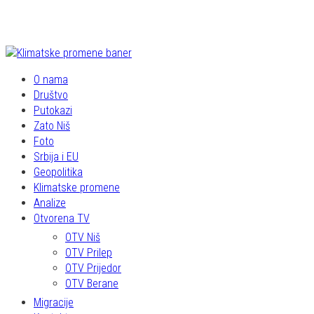
O nama
Društvo
Putokazi
Zato Niš
Foto
Srbija i EU
Geopolitika
Klimatske promene
Analize
Otvorena TV
OTV Niš
OTV Prilep
OTV Prijedor
OTV Berane
Migracije