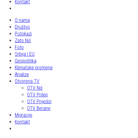
Kontakt
O nama
Društvo
Putokazi
Zato Niš
Foto
Srbija i EU
Geopolitika
Klimatske promene
Analize
Otvorena TV
OTV Niš
OTV Prilep
OTV Prijedor
OTV Berane
Migracije
Kontakt