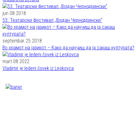
jun 08 2018
53. Театарски фестивал „Војдан Чернодрински“
septembar 25 2018
Во храмот на јазикот – Како да научиш да ја сакаш културата?
mart 08 2022
Vladimir je ledeni čovek iz Leskovca