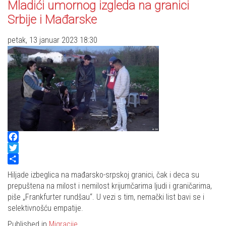
Mladići umornog izgleda na granici
Srbije i Mađarske
petak, 13 januar 2023 18:30
Facebook
Twitter
Share
Hiljade izbeglica na mađarsko-srpskoj granici, čak i deca su
prepuštena na milost i nemilost krijumčarima ljudi i graničarima,
piše „Frankfurter rundšau“. U vezi s tim, nemački list bavi se i
selektivnošću empatije.
Published in
Migracije