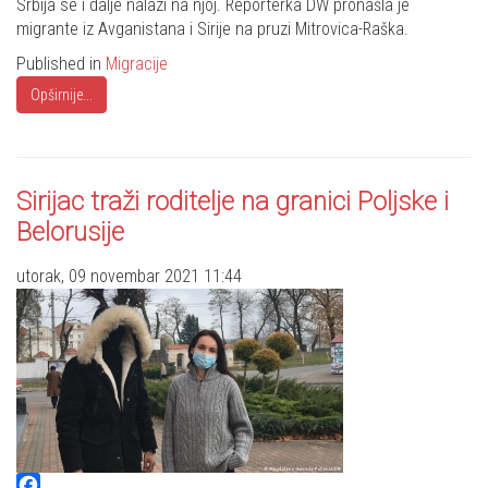
Srbija se i dalje nalazi na njoj. Reporterka DW pronašla je
migrante iz Avganistana i Sirije na pruzi Mitrovica-Raška.
Published in
Migracije
Opširnije...
Sirijac traži roditelje na granici Poljske i
Belorusije
utorak, 09 novembar 2021 11:44