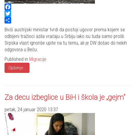
Facebook
Twitter
Share
Bivši austrijski ministar tvrdi da postoji ugovor prema kojem se
odbijeni tražioci azila vraćaju u Srbiju iako su tuda samo prošli.
Srpska vlast ignoriše upite na tu temu, ali je DW došao do nekih
odgovora u Beču.
Published in
Migracije
Opširnije...
Za decu izbeglice u BiH i škola je „gejm“
petak, 24 januar 2020 13:37