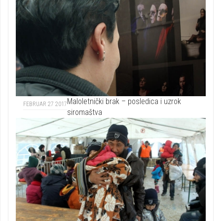
Maloletnički brak – posledica i uzrok
FEBRUAR 27 2017
siromaštva