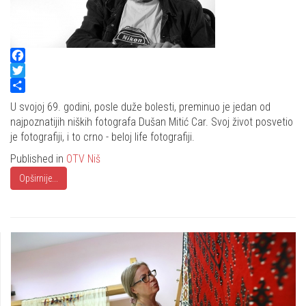
Facebook
Twitter
Share
U svojoj 69. godini, posle duže bolesti, preminuo je jedan od
najpoznatijih niških fotografa Dušan Mitić Car. Svoj život posvetio
je fotografiji, i to crno - beloj life fotografiji.
Published in
OTV Niš
Opširnije...