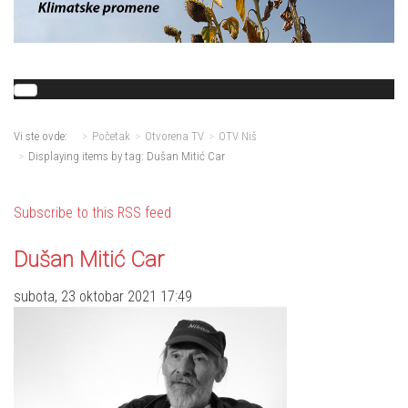
Vi ste ovde:
Početak
Otvorena TV
OTV Niš
Displaying items by tag: Dušan Mitić Car
Subscribe to this RSS feed
Dušan Mitić Car
subota, 23 oktobar 2021 17:49