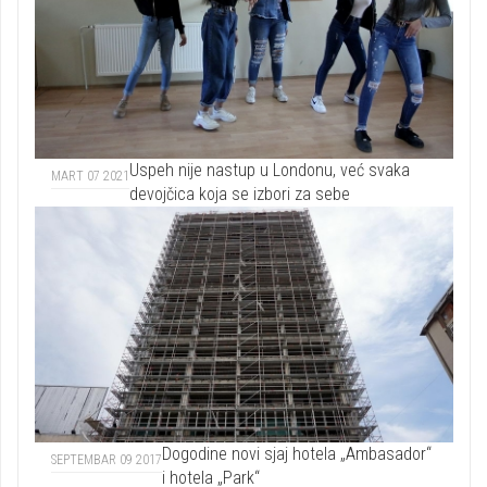
Uspeh nije nastup u Londonu, već svaka
MART 07 2021
devojčica koja se izbori za sebe
Dogodine novi sjaj hotela „Ambasador“
SEPTEMBAR 09 2017
i hotela „Park“