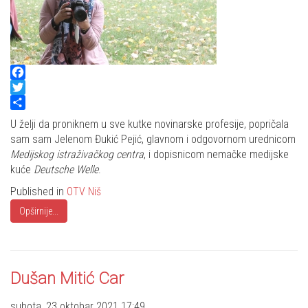
Facebook
Twitter
Share
U želji da proniknem u sve kutke novinarske profesije, popričala
sam sam Jelenom Đukić Pejić, glavnom i odgovornom urednicom
Medijskog istraživačkog centra
, i dopisnicom nemačke medijske
kuće
Deutsche Welle
.
Published in
OTV Niš
Opširnije...
Dušan Mitić Car
subota, 23 oktobar 2021 17:49