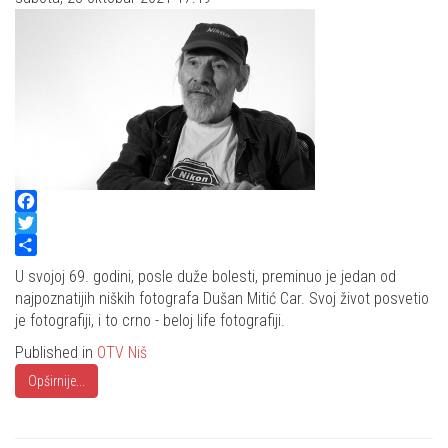
Facebook
Twitter
Share
U svojoj 69. godini, posle duže bolesti, preminuo je jedan od
najpoznatijih niških fotografa Dušan Mitić Car. Svoj život posvetio
je fotografiji, i to crno - beloj life fotografiji.
Published in
OTV Niš
Opširnije...