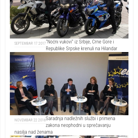
"Noćni vukovi" iz Srbije, Crne Gore i
SEPTEMBAR 17 2017
Republike Srpske krenuli na Hilandar
Saradnja nadležnih službi i primena
NOVEMBAR 22 2016
zakona neophodni u sprečavanju
nasilja nad ženama