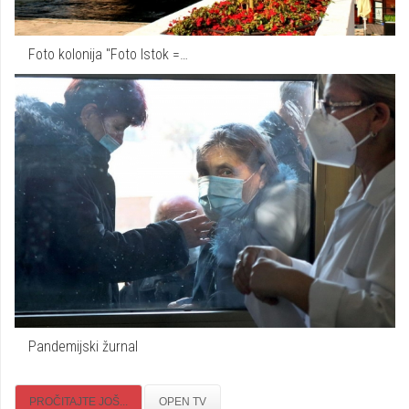
Foto kolonija "Foto Istok =…
Pandemijski žurnal
PROČITAJTE JOŠ...
OPEN TV