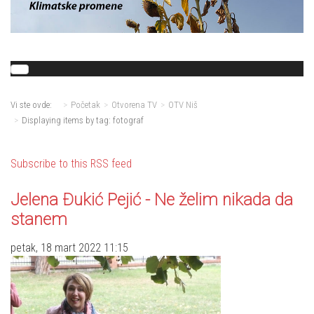
Vi ste ovde:
Početak
Otvorena TV
OTV Niš
Displaying items by tag: fotograf
Subscribe to this RSS feed
Jelena Đukić Pejić - Ne želim nikada da
stanem
petak, 18 mart 2022 11:15