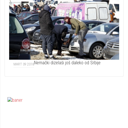
Nemački dizelaši još daleko od Srbije
MART 09 2018