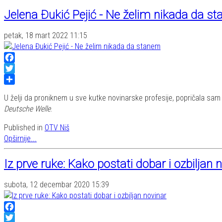
Jelena Đukić Pejić - Ne želim nikada da s
petak, 18 mart 2022 11:15
Facebook
Twitter
Share
U želji da proniknem u sve kutke novinarske profesije, popričala 
Deutsche Welle
.
Published in
OTV Niš
Opširnije...
Iz prve ruke: Kako postati dobar i ozbiljan 
subota, 12 decembar 2020 15:39
Facebook