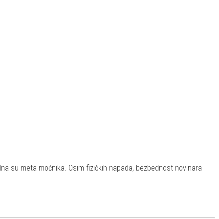
 idealna su meta moćnika. Osim fizičkih napada, bezbednost novinara