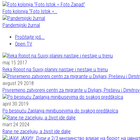
Foto kolonija "Foto Istok =…
Pandemijski žurnal
Pročitajte još...
Open TV
maj 15 2017
Reka Ropot na Suvoj planini nastaje i nestaje u trenu
avgust 29 2018
Privremeno zatvoreni centri za migrante u Divljani, Preševu i Dimitro
april 30 2019
Po bespuću Zaplanja minibusevima do svakog predškolca
mart 24 2024
Rane ne zaceljuju, a život ide dalje