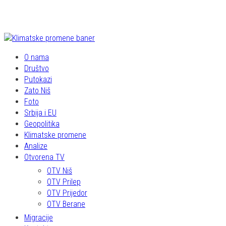
O nama
Društvo
Putokazi
Zato Niš
Foto
Srbija i EU
Geopolitika
Klimatske promene
Analize
Otvorena TV
OTV Niš
OTV Prilep
OTV Prijedor
OTV Berane
Migracije