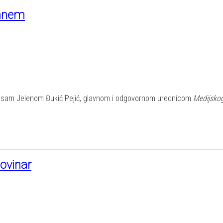
tanem
sam sam Jelenom Đukić Pejić, glavnom i odgovornom urednicom
Medijskog
novinar