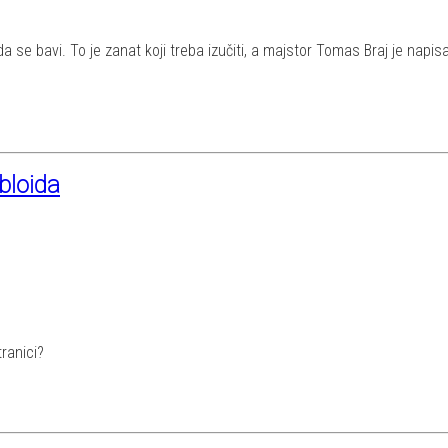
 se bavi. To je zanat koji treba izučiti, a majstor Tomas Braj je napis
bloida
tranici?