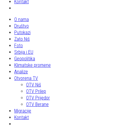
Kontakt
O nama
Društvo
Putokazi
Zato Niš
Foto
Srbija i EU
Geopolitika
Klimatske promene
Analize
Otvorena TV
OTV Niš
OTV Prilep
OTV Prijedor
OTV Berane
Migracije
Kontakt