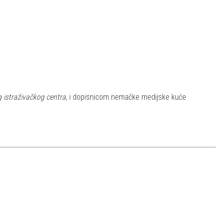
 istraživačkog centra
, i dopisnicom nemačke medijske kuće