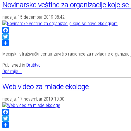
Novinarske veštine za organizacije koje se
nedelja, 15 decembar 2019 08:42
Facebook
Twitter
Share
Medijski istraživački centar završio radionice za nevladine organizacij
Published in
Društvo
Opširnije...
Web video za mlade ekologe
nedelja, 17 novembar 2019 10:00
Facebook
Twitter