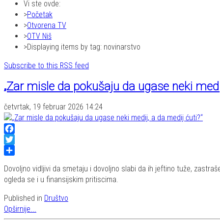
Vi ste ovde:
Početak
Otvorena TV
OTV Niš
Displaying items by tag: novinarstvo
Subscribe to this RSS feed
„Zar misle da pokušaju da ugase neki medij
četvrtak, 19 februar 2026 14:24
Facebook
Twitter
Share
Dovoljno vidljivi da smetaju i dovoljno slabi da ih jeftino tuže, zast
ogleda se i u finansijskim pritiscima.
Published in
Društvo
Opširnije...