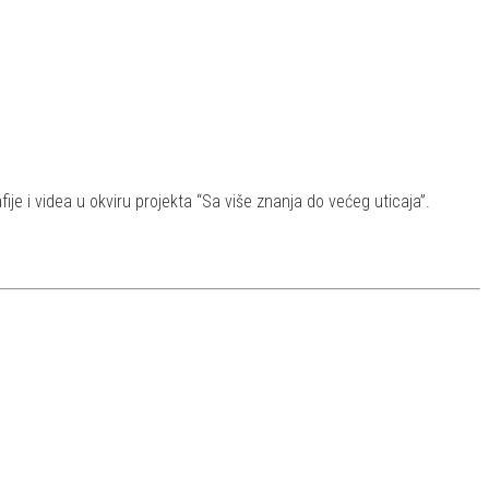
ije i videa u okviru projekta “Sa više znanja do većeg uticaja”.