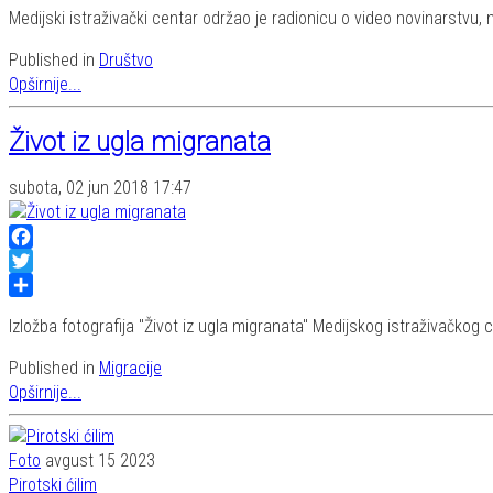
Share
Medijski istraživački centar održao je radionicu o video novinarstvu,
Published in
Društvo
Opširnije...
Život iz ugla migranata
subota, 02 jun 2018 17:47
Facebook
Twitter
Share
Izložba fotografija "Život iz ugla migranata" Medijskog istraživačkog c
Published in
Migracije
Opširnije...
Foto
avgust 15 2023
Pirotski ćilim