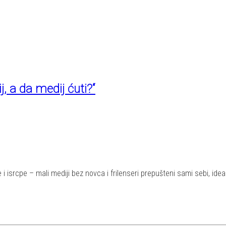
, a da medij ćuti?“
raše i isrcpe – mali mediji bez novca i frilenseri prepušteni sami sebi,