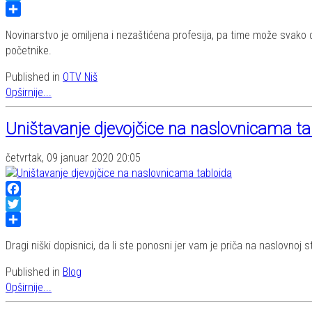
Twitter
Share
Novinarstvo je omiljena i nezaštićena profesija, pa time može svako da
početnike.
Published in
OTV Niš
Opširnije...
Uništavanje djevojčice na naslovnicama ta
četvrtak, 09 januar 2020 20:05
Facebook
Twitter
Share
Dragi niški dopisnici, da li ste ponosni jer vam je priča na naslovnoj s
Published in
Blog
Opširnije...