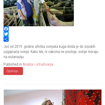
Facebook
Twitter
Share
Još od 2019. godine afrička svinjska kuga došla je do srpskih
uzgajivača svinja. Kako lek, ni vakcina ne postoje, svinje moraju
na eutanaziju.
Published in
Analize i istraživanja
Opširnije...