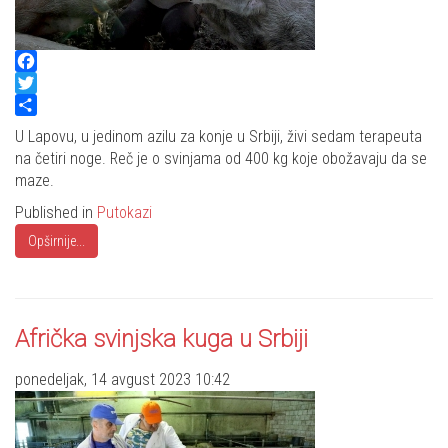
Facebook
Twitter
Share
U Lapovu, u jedinom azilu za konje u Srbiji, živi sedam terapeuta
na četiri noge. Reč je o svinjama od 400 kg koje obožavaju da se
maze.
Published in
Putokazi
Opširnije...
Afrička svinjska kuga u Srbiji
ponedeljak, 14 avgust 2023 10:42