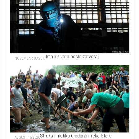
Ima li života posle zatvora?
NOVEMBAR 03 2017
Struka i motika u odbrani reka Stare
AVGUST 16 2020