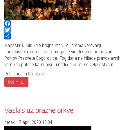
Facebook
Twitter
Share
Manastir Đunis krije brojne moći. Ali prema verovanju
hodočasnika, deo tih moći mogu se videti samo na praznik
Pokrov Presvete Bogorodice. Tog dana na hiljade pravoslavnih
vernika uputi se ka Đunisu u nadi da će im se želje ostvariti.
Published in
Putokazi
Opširnije...
Vaskrs uz prazne crkve
petak, 17 april 2020 18:34