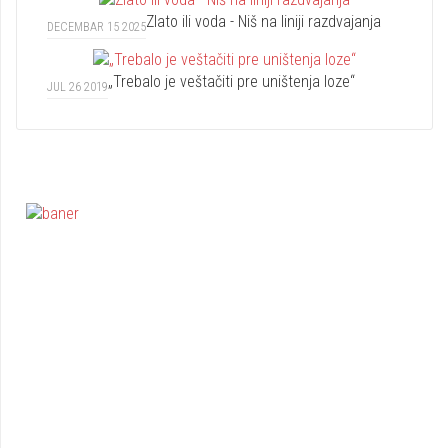
Zlato ili voda - Niš na liniji razdvajanja
DECEMBAR 15 2025
„Trebalo je veštačiti pre uništenja loze“
JUL 26 2019