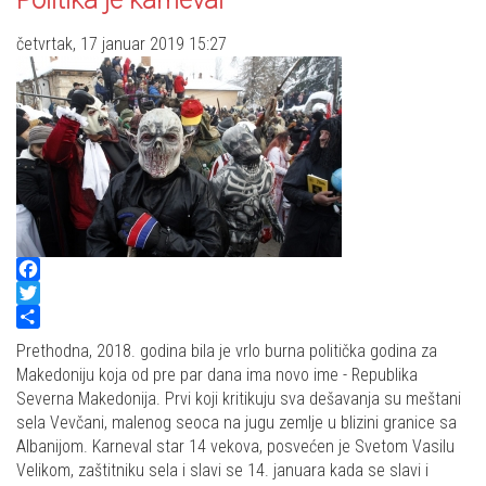
Politika je karneval
četvrtak, 17 januar 2019 15:27
Facebook
Twitter
Share
Prethodna, 2018. godina bila je vrlo burna politička godina za
Makedoniju koja od pre par dana ima novo ime - Republika
Severna Makedonija. Prvi koji kritikuju sva dešavanja su meštani
sela Vevčani, malenog seoca na jugu zemlje u blizini granice sa
Albanijom. Karneval star 14 vekova, posvećen je Svetom Vasilu
Velikom, zaštitniku sela i slavi se 14. januara kada se slavi i