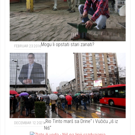
Mogu li opstati stari zanati?
FEBRUAR 23 2016
„Rio Tinto marš sa Drine“ i Vučiću „iš iz
DECEMBAR 12 2021
Niš“