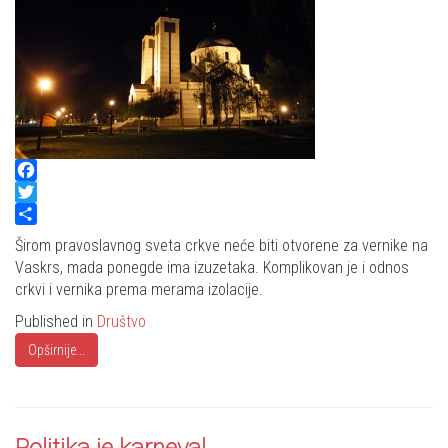
Facebook
Twitter
Share
Širom pravoslavnog sveta crkve neće biti otvorene za vernike na
Vaskrs, mada ponegde ima izuzetaka. Komplikovan je i odnos
crkvi i vernika prema merama izolacije.
Published in
Društvo
Opširnije...