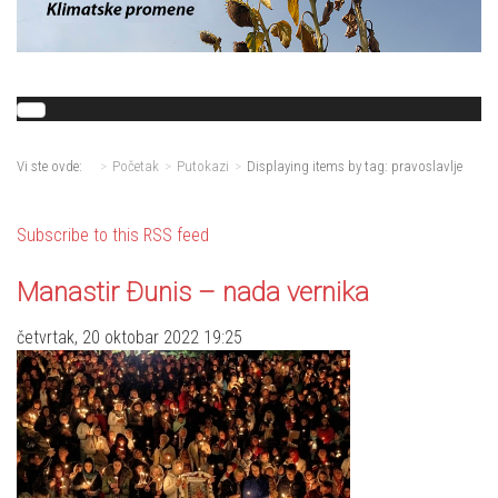
Vi ste ovde:
Početak
Putokazi
Displaying items by tag: pravoslavlje
Subscribe to this RSS feed
Manastir Đunis – nada vernika
četvrtak, 20 oktobar 2022 19:25