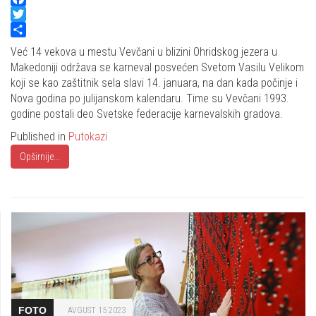
Facebook
Twitter
Share
Već 14 vekova u mestu Vevčani u blizini Ohridskog jezera u
Makedoniji održava se karneval posvećen Svetom Vasilu Velikom
koji se kao zaštitnik sela slavi 14. januara, na dan kada počinje i
Nova godina po julijanskom kalendaru. Time su Vevčani 1993.
godine postali deo Svetske federacije karnevalskih gradova.
Published in
Putokazi
Opširnije...
FOTO
AVGUST 15 2023