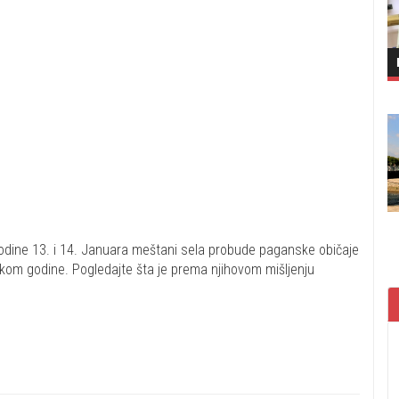
godine 13. i 14. Januara meštani sela probude paganske običaje
tokom godine. Pogledajte šta je prema njihovom mišljenju