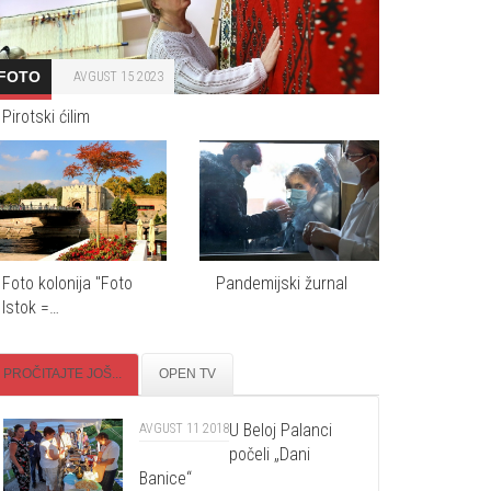
FOTO
AVGUST 15 2023
Pirotski ćilim
Foto kolonija "Foto
Pandemijski žurnal
Istok =…
PROČITAJTE JOŠ...
OPEN TV
U Beloj Palanci
AVGUST 11 2018
počeli „Dani
Banice“