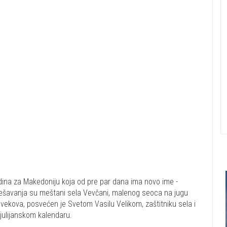
odina za Makedoniju koja od pre par dana ima novo ime -
 dešavanja su meštani sela Vevčani, malenog seoca na jugu
4 vekova, posvećen je Svetom Vasilu Velikom, zaštitniku sela i
 julijanskom kalendaru.