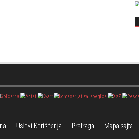
L
na
Uslovi Korišćenja
Pretraga
Mapa sajta