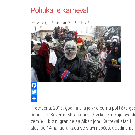
Politika je karneval
četvrtak, 17 januar 2019 15:27
Facebook
Twitter
Share
Prethodna, 2018. godina bila je vrlo burna politička g
Republika Severna Makedonija. Prvi koji kritikuju sva
zemlje u blizini granice sa Albanijom. Karneval star 1
slavi se 14. januara kada se slavi i početak godine po