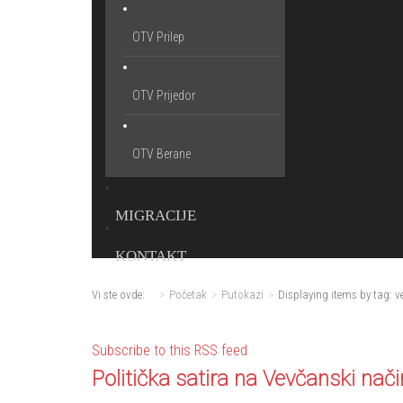
OTV Prilep
OTV Prijedor
OTV Berane
MIGRACIJE
KONTAKT
Vi ste ovde:
Početak
Putokazi
Displaying items by tag: 
Subscribe to this RSS feed
Politička satira na Vevčanski nači