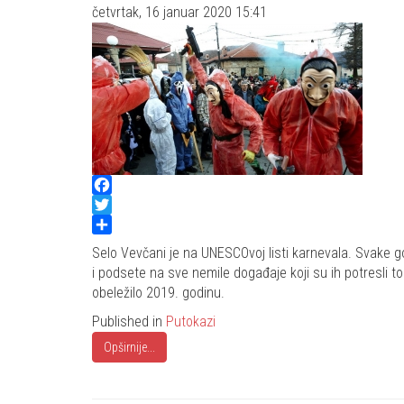
četvrtak, 16 januar 2020 15:41
Facebook
Twitter
Share
Selo Vevčani je na UNESCOvoj listi karnevala. Svake 
i podsete na sve nemile događaje koji su ih potresli 
obeležilo 2019. godinu.
Published in
Putokazi
Opširnije...