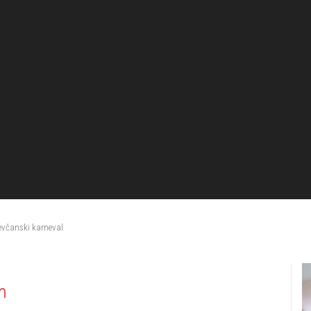
vevčanski karneval
n