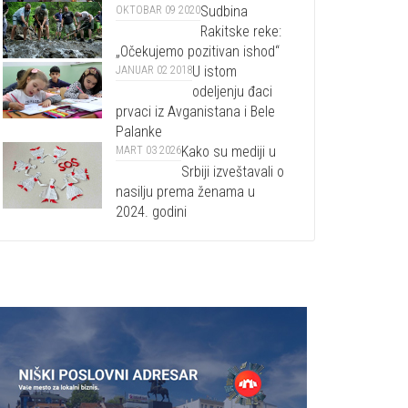
Sudbina
OKTOBAR 09 2020
Rakitske reke:
„Očekujemo pozitivan ishod“
U istom
JANUAR 02 2018
odeljenju đaci
prvaci iz Avganistana i Bele
Palanke
Kako su mediji u
MART 03 2026
Srbiji izveštavali o
nasilju prema ženama u
2024. godini