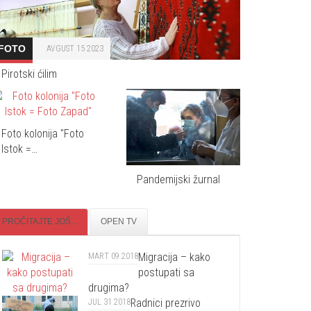
FOTO
AVGUST 15 2023
Pirotski ćilim
Foto kolonija "Foto
Istok =…
Pandemijski žurnal
PROČITAJTE JOŠ...
OPEN TV
Migracija – kako
MART 09 2018
postupati sa
drugima?
Radnici prezrivo
JUL 31 2018