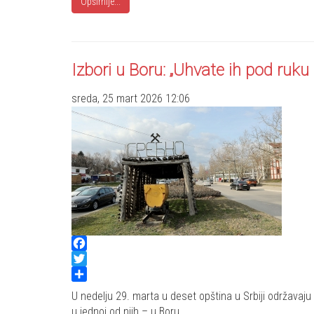
Opširnije...
Izbori u Boru: „Uhvate ih pod ruku
sreda, 25 mart 2026 12:06
Facebook
Twitter
Share
U nedelju 29. marta u deset opština u Srbiji održavaju 
u jednoj od njih – u Boru.