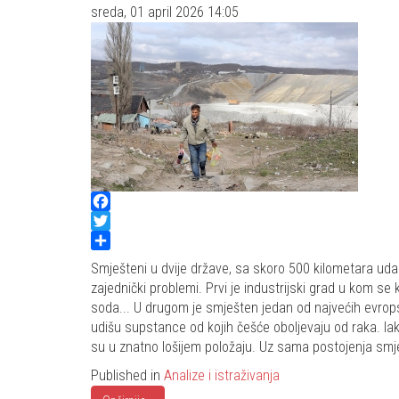
sreda, 01 april 2026 14:05
Facebook
Twitter
Share
Smješteni u dvije države, sa skoro 500 kilometara udalj
zajednički problemi. Prvi je industrijski grad u kom se
soda... U drugom je smješten jedan od najvećih evrops
udišu supstance od kojih češće oboljevaju od raka. Ia
su u znatno lošijem položaju. Uz sama postojenja smj
Published in
Analize i istraživanja