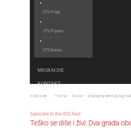
OTV Prilep
OTV Prijedor
OTV Berane
MIGRACIJE
KONTAKT
Vi ste ovde:
Početak
Analize
Displaying items by tag: ru
Subscribe to this RSS feed
Teško se diše i živi: Dva grada 