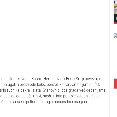
enosti, Lukavac u Bosni i Hercegovini i Bor u Srbiji povezuju
 kopa ugalj a proizvode koks, benzol, katran, amonijum sulfat,
kih rudnika bakra i zlata. Stanovnici oba grada već decenijama
ko posljedice osjećaju svi, među njima postoje zajednice koje
eštena su naselja Roma i drugih nacionalnih manjina.