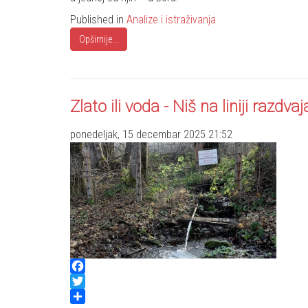
Published in
Analize i istraživanja
Opširnije...
Zlato ili voda - Niš na liniji razdva
ponedeljak, 15 decembar 2025 21:52
Facebook
Twitter