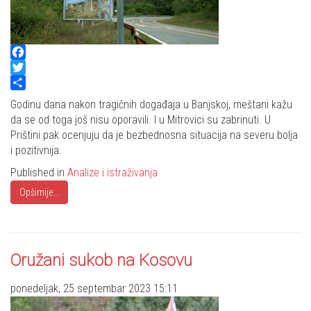
Facebook
Twitter
Share
Godinu dana nakon tragičnih događaja u Banjskoj, meštani kažu
da se od toga još nisu oporavili. I u Mitrovici su zabrinuti. U
Prištini pak ocenjuju da je bezbednosna situacija na severu bolja
i pozitivnija.
Published in
Analize i istraživanja
Opširnije...
Oružani sukob na Kosovu
ponedeljak, 25 septembar 2023 15:11