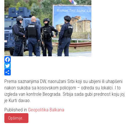
Facebook
Twitter
Share
Prema saznanjima DW, naoružani Srbi koji su ubijeni ili uhapšeni
nakon sukoba sa kosovskom policijom – odreda su lokalci. I to
izgleda van kontrole Beograda. Srbija sada gubi prednost koju joj
je Kurti davao.
Published in
Geopolitika Balkana
Opširnije...