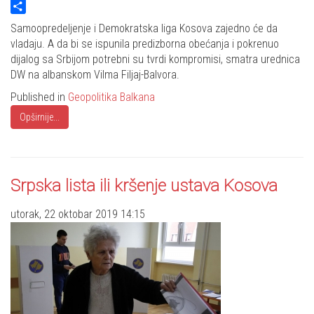
Twitter
Share
Samoopredeljenje i Demokratska liga Kosova zajedno će da
vladaju. A da bi se ispunila predizborna obećanja i pokrenuo
dijalog sa Srbijom potrebni su tvrdi kompromisi, smatra urednica
DW na albanskom Vilma Filjaj-Balvora.
Published in
Geopolitika Balkana
Opširnije...
Srpska lista ili kršenje ustava Kosova
utorak, 22 oktobar 2019 14:15