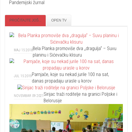
Pandemijski žurnal
PROČITAJTE JOŠ...
OPEN TV
Bela Planka promoviše dva „dragulja“ – Suvu
MAJ 15 2018
planinu i Sićevačku klisuru
Parnjače, koje su nekad jurile 100 na sat,
JUL 15 2019
danas propadaju urasle u korov
Sirijac traži roditelje na granici Poljske i
NOVEMBAR 09 2021
Belorusije