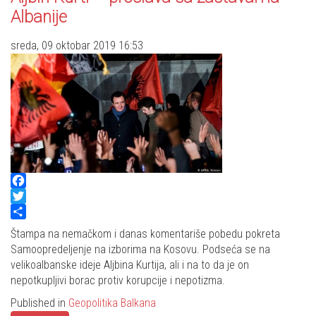
Albanije
sreda, 09 oktobar 2019 16:53
Facebook
Twitter
Share
Štampa na nemačkom i danas komentariše pobedu pokreta
Samoopredeljenje na izborima na Kosovu. Podseća se na
velikoalbanske ideje Aljbina Kurtija, ali i na to da je on
nepotkupljivi borac protiv korupcije i nepotizma.
Published in
Geopolitika Balkana