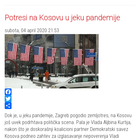
Potresi na Kosovu u jeku pandemije
subota, 04 april 2020 21:53
Facebook
Twitter
Share
Dok je, u jeku pandemije, Zagreb pogodio zemljotres, na Kosovu
još uvek podrhtava politička scena. Pala je Vlada Aljbina Kurtija,
nakon što je doskorašnji koalicioni partner Demokratski savez
Kosova podneo zahtev za izglasavanje nepoverenja Vladi