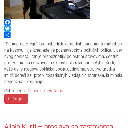
Facebook
Twitter
Share
“Samopredeljenje” kao pobednik vanrednih parlamentarnih izbora
na Kosovu, nije iznenađenje poznavaocima političkih prilika. Lider
ovog pokreta, ranije prepoznatljiv po oštrim stavovima, čestim
protestima pa i suzavcu u skupštinskim klupama Aljbin Kurti,
kaže da je njegova politička opcija,godinama, strpljivo gradila
imidž boreći se protiv dosadašnjih vladajućih stranaka, kriminala,
nepotizma i korupcije.
Published in
Geopolitika Balkana
Opširnije...
Aljbin Kurti – proslava sa zastavama