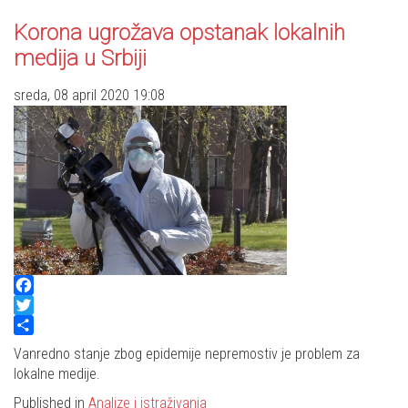
Korona ugrožava opstanak lokalnih
medija u Srbiji
sreda, 08 april 2020 19:08
Facebook
Twitter
Share
Vanredno stanje zbog epidemije nepremostiv je problem za
lokalne medije.
Published in
Analize i istraživanja