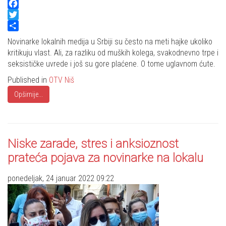
Facebook
Twitter
Share
Novinarke lokalnih medija u Srbiji su često na meti hajke ukoliko
kritikuju vlast. Ali, za razliku od muških kolega, svakodnevno trpe i
seksističke uvrede i još su gore plaćene. O tome uglavnom ćute.
Published in
OTV Niš
Opširnije...
Niske zarade, stres i anksioznost
prateća pojava za novinarke na lokalu
ponedeljak, 24 januar 2022 09:22