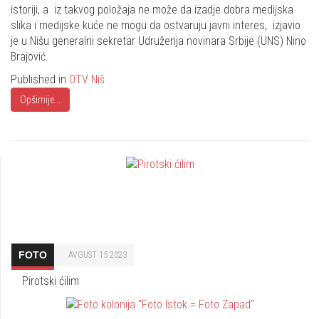
istoriji, a iz takvog položaja ne može da izadje dobra medijska
slika i medijske kuće ne mogu da ostvaruju javni interes, izjavio
je u Nišu generalni sekretar Udruženja novinara Srbije (UNS) Nino
Brajović.
Published in
OTV Niš
Opširnije...
FOTO
AVGUST 15 2023
Pirotski ćilim