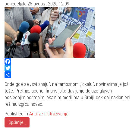
ponedeljak, 25 avgust 2025 12:09
Facebook
Twitter
Share
Onde gde se „svi znaju“, na famoznom „lokalu“, novinarima je još
teže. Pretnje, ucene, finansijsko davljenje dolaze glave i
poslednjim poštenim lokalnim medijima u Srbiji, dok oni naklonjeni
režimu zgrću novac.
Published in
Analize i istraživanja
Opširnije...