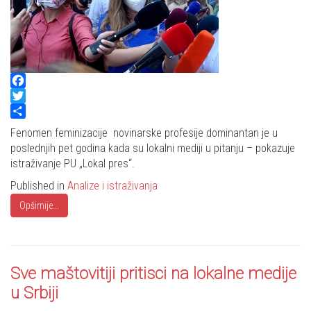
Facebook
Twitter
Share
Fenomen feminizacije novinarske profesije dominantan je u
poslednjih pet godina kada su lokalni mediji u pitanju – pokazuje
istraživanje PU „Lokal pres“.
Published in
Analize i istraživanja
Opširnije...
Sve maštovitiji pritisci na lokalne medije
u Srbiji