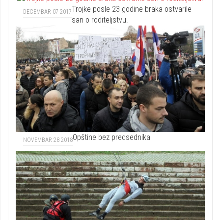
Trojke posle 23 godine braka ostvarile
DECEMBAR 07 2017
san o roditeljstvu.
Opštine bez predsednika
NOVEMBAR 28 2018