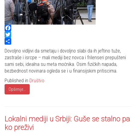
Facebook
Twitter
Share
Dovoljno vidljivi da smetaju i dovoljno slabi da ih jeftino tuže,
zastraše i isrcpe – mali mediji bez novca i frilenseri prepušteni
sami sebi, idealna su meta moćnika. Osim fizičkih napada,
bezbednost novinara ogleda se i u finansijskim pritiscima.
Published in
Društvo
Opširnije...
Lokalni mediji u Srbiji: Guše se stalno pa
ko preživi