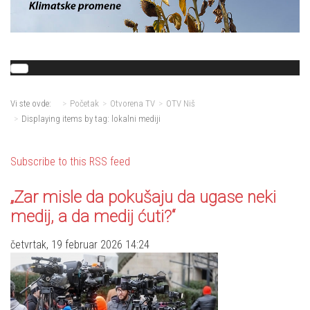
Vi ste ovde:
Početak
Otvorena TV
OTV Niš
Displaying items by tag: lokalni mediji
Subscribe to this RSS feed
„Zar misle da pokušaju da ugase neki
medij, a da medij ćuti?“
četvrtak, 19 februar 2026 14:24