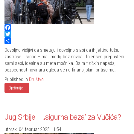
Facebook
Twitter
Share
Dovoljno vidljivi da smetaju i dovoljno slabi da ih jeftino tuže,
zastraše i isrcpe – mali mediji bez novca i frilenseri prepušteni
sami sebi, idealna su meta moćnika. Osim fizičkih napada,
bezbednost novinara ogleda se i u finansijskim pritiscima.
Published in
Društvo
Opširnije...
Jug Srbije – „sigurna baza“ za Vučića?
utorak, 04 februar 2025 11:54