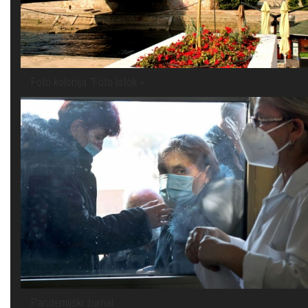
Foto kolonija "Foto Istok =…
Pandemijski žurnal