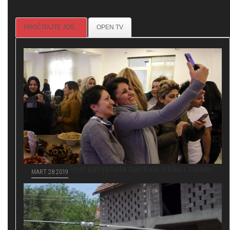
PROČITAJTE JOŠ...
OPEN TV
Teret patrijarhata zajednički istoku i zapadu
MART 28 2019