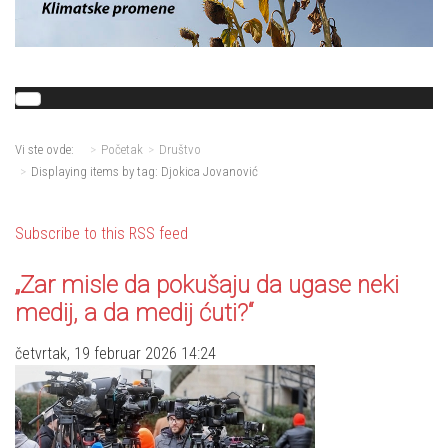
Vi ste ovde:
Početak
Društvo
Displaying items by tag: Djokica Jovanović
Subscribe to this RSS feed
„Zar misle da pokušaju da ugase neki
medij, a da medij ćuti?“
četvrtak, 19 februar 2026 14:24