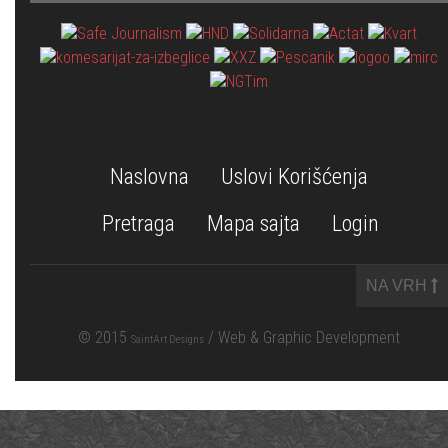
Naslovna
Uslovi Korišćenja
Pretraga
Mapa sajta
Login
NA VRH
© 2015
/ Web & Graphic Development
SaintArt Designs