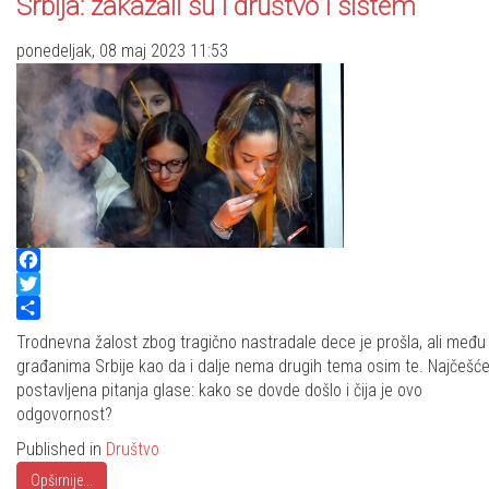
Srbija: zakazali su i društvo i sistem
ponedeljak, 08 maj 2023 11:53
Facebook
Twitter
Share
Trodnevna žalost zbog tragično nastradale dece je prošla, ali među
građanima Srbije kao da i dalje nema drugih tema osim te. Najčešć
postavljena pitanja glase: kako se dovde došlo i čija je ovo
odgovornost?
Published in
Društvo
Opširnije...