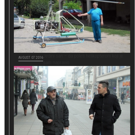
Jedini san – da poleti helikopterom koji je
AVGUST 07 2016
sam napravio