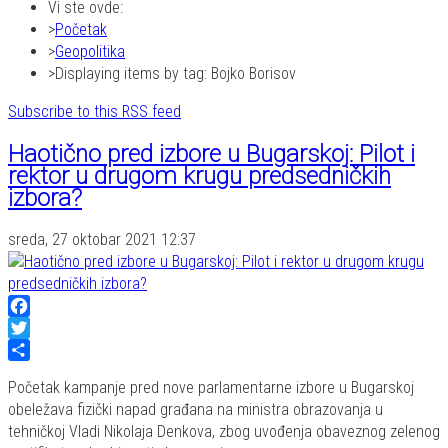
Vi ste ovde:
Početak
Geopolitika
Displaying items by tag: Bojko Borisov
Subscribe to this RSS feed
Haotično pred izbore u Bugarskoj: Pilot i
rektor u drugom krugu predsedničkih
izbora?
sreda, 27 oktobar 2021 12:37
Facebook
Twitter
Share
Početak kampanje pred nove parlamentarne izbore u Bugarskoj
obeležava fizički napad građana na ministra obrazovanja u
tehničkoj Vladi Nikolaja Denkova, zbog uvođenja obaveznog zelenog