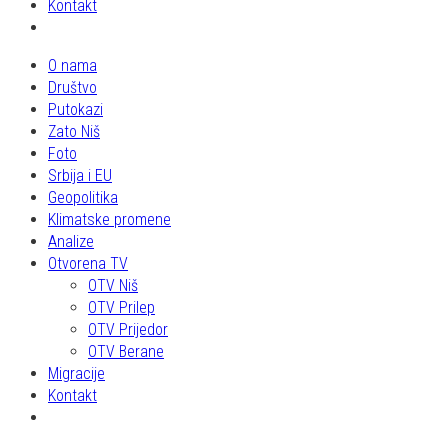
Kontakt
O nama
Društvo
Putokazi
Zato Niš
Foto
Srbija i EU
Geopolitika
Klimatske promene
Analize
Otvorena TV
OTV Niš
OTV Prilep
OTV Prijedor
OTV Berane
Migracije
Kontakt