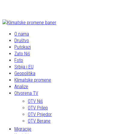
O nama
Društvo
Putokazi
Zato Niš
Foto
Srbija i EU
Geopolitika
Klimatske promene
Analize
Otvorena TV
OTV Niš
OTV Prilep
OTV Prijedor
OTV Berane
Migracije