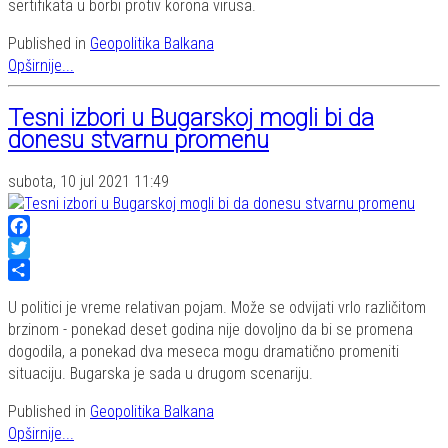
sertifikata u borbi protiv korona virusa.
Published in
Geopolitika Balkana
Opširnije...
Tesni izbori u Bugarskoj mogli bi da
donesu stvarnu promenu
subota, 10 jul 2021 11:49
Facebook
Twitter
Share
U politici je vreme relativan pojam. Može se odvijati vrlo različitom
brzinom - ponekad deset godina nije dovoljno da bi se promena
dogodila, a ponekad dva meseca mogu dramatično promeniti
situaciju. Bugarska je sada u drugom scenariju.
Published in
Geopolitika Balkana
Opširnije...