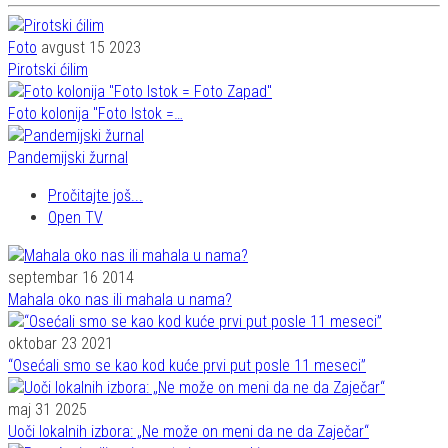
Foto
avgust 15 2023
Pirotski ćilim
Foto kolonija "Foto Istok =…
Pandemijski žurnal
Pročitajte još...
Open TV
septembar 16 2014
Mahala oko nas ili mahala u nama?
oktobar 23 2021
“Osećali smo se kao kod kuće prvi put posle 11 meseci”
maj 31 2025
Uoči lokalnih izbora: „Ne može on meni da ne da Zaječar“