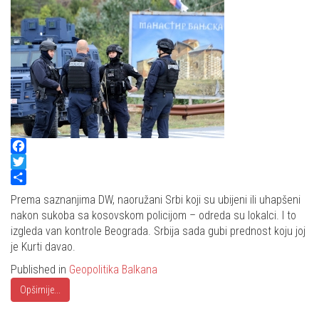
Facebook
Twitter
Share
Prema saznanjima DW, naoružani Srbi koji su ubijeni ili uhapšeni
nakon sukoba sa kosovskom policijom – odreda su lokalci. I to
izgleda van kontrole Beograda. Srbija sada gubi prednost koju joj
je Kurti davao.
Published in
Geopolitika Balkana
Opširnije...