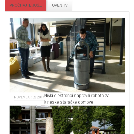
PROČITAJTE JOŠ...
OPEN TV
Niški elektronci napravili robota za
NOVEMBAR 02 2017
kineske staračke domove