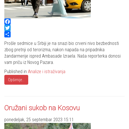
Facebook
Twitter
Share
Prošle sedmice u Srbiji je na snazi bio crveni nivo bezbednosti
zbog pretnji od terorizma, nakon napada na pripadnika
žandarmerije ispred Ambasade Izraela. Naša reporterka donosi
vam priču iz Novog Pazara.
Published in
Analize i istraživanja
Opširnije...
Oružani sukob na Kosovu
ponedeljak, 25 septembar 2023 15:11