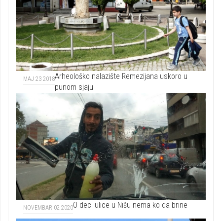
Arheološko nalazište Remezijana uskoro u
MAJ 23 2018
punom sjaju
O deci ulice u Nišu nema ko da brine
NOVEMBAR 02 2020