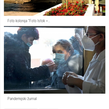
Foto kolonija "Foto Istok =…
Pandemijski žurnal