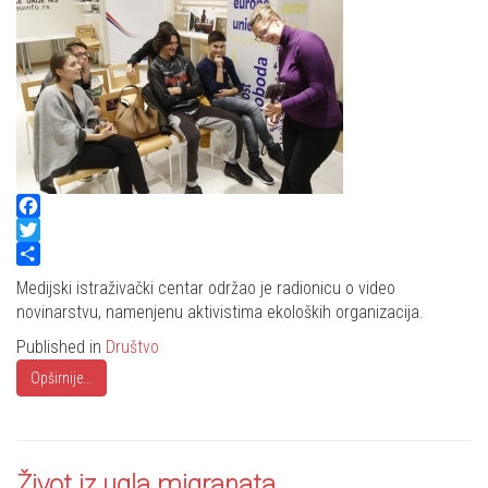
Facebook
Twitter
Share
Medijski istraživački centar održao je radionicu o video
novinarstvu, namenjenu aktivistima ekoloških organizacija.
Published in
Društvo
Opširnije...
Život iz ugla migranata