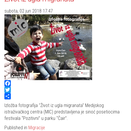
subota, 02 jun 2018 17:47
Facebook
Twitter
Share
Izložba fotografija "Život iz ugla migranata" Medijskog
istraživačkog centra (MIC) predstavljena je sinoć posetiocima
festivala “Pozitivni” u parku “Čair”.
Published in
Migracije