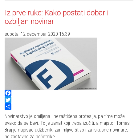
Iz prve ruke: Kako postati dobar i
ozbiljan novinar
subota, 12 decembar 2020 15:39
Facebook
Twitter
Share
Novinarstvo je omiljena i nezaštićena profesija, pa time može
svako da se bavi. To je zanat koji treba izučiti, a majstor Tomas
Braj je napisao udžbenik, zanimljivo štivo i za iskusne novinare,
neizostavno za početnike.