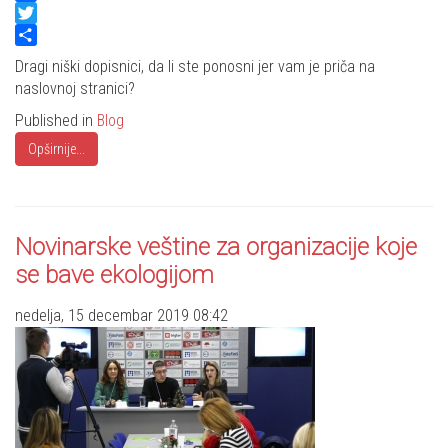
Facebook
Twitter
Share
Dragi niški dopisnici, da li ste ponosni jer vam je priča na
naslovnoj stranici?
Published in
Blog
Opširnije...
Novinarske veštine za organizacije koje
se bave ekologijom
nedelja, 15 decembar 2019 08:42