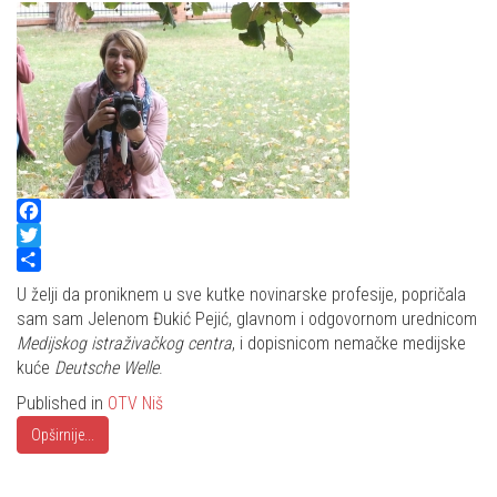
Facebook
Twitter
Share
U želji da proniknem u sve kutke novinarske profesije, popričala
sam sam Jelenom Đukić Pejić, glavnom i odgovornom urednicom
Medijskog istraživačkog centra
, i dopisnicom nemačke medijske
kuće
Deutsche Welle
.
Published in
OTV Niš
Opširnije...