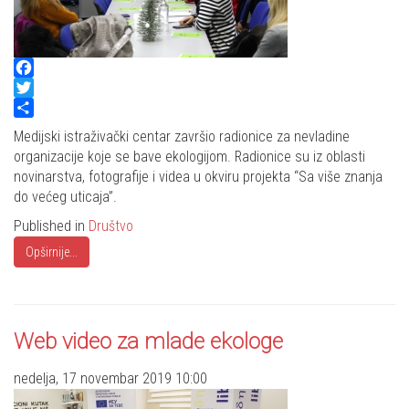
Facebook
Twitter
Share
Medijski istraživački centar završio radionice za nevladine
organizacije koje se bave ekologijom. Radionice su iz oblasti
novinarstva, fotografije i videa u okviru projekta “Sa više znanja
do većeg uticaja”.
Published in
Društvo
Opširnije...
Web video za mlade ekologe
nedelja, 17 novembar 2019 10:00