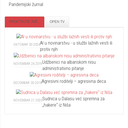
Pandemijski žurnal
PROČITAJTE JOŠ...
OPEN TV
AI u novinarstvu - u službi lažnih vesti ili
OKTOBAR 30 2024
protiv njih
Udžbenici na albanskom nisu
NOVEMBAR 26 2019
administrativno pitanje
Agresivni roditelji – agresivna deca
DECEMBAR 30 2018
Sudnica u Dalasu već spremna za
NOVEMBAR 21 2020
„hakere“ iz Niša