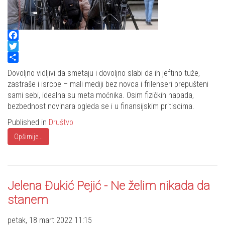
Facebook
Twitter
Share
Dovoljno vidljivi da smetaju i dovoljno slabi da ih jeftino tuže,
zastraše i isrcpe – mali mediji bez novca i frilenseri prepušteni
sami sebi, idealna su meta moćnika. Osim fizičkih napada,
bezbednost novinara ogleda se i u finansijskim pritiscima.
Published in
Društvo
Opširnije...
Jelena Đukić Pejić - Ne želim nikada da
stanem
petak, 18 mart 2022 11:15