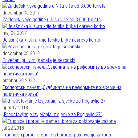
decembar 05 2017
Za doček Nove godine u Nišu više od 3.000 turista
maj 20 2017
Jelašnička klisura krije feniks biljke i carevo korito
decembar 08 2019
Povećani priliv migranata je sezonski
oktobar 30 2018
Експертски панел: „Судбината на реформите во време на
политичка криза“
april 17 2018
„Predstavljanje Izvještaja iz sjenke za Poglavlje 27“
jul 22 2018
Trudnice i porodilje same u borbi za poštovanje zakona