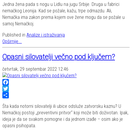
Jedna žena pada s nogu u Lidlu na jugu Srbije. Druga u fabrici
nemačkog Leonija. Kad se požale, kažu, trpe odmazdu. Ali,
Nemačka ima zakon prema kojem ove žene mogu da se požale u
samoj Nemačkoj.
Published in
Analize i istraživanja
Opširnije...
Opasni silovatelji večno pod ključem?
četvrtak, 29 septembar 2022 12:46
Facebook
Twitter
Share
Šta kada notorni silovatelji ili ubice odsluže zatvorsku kaznu? U
Nemačkoj postoji „preventivni pritvor“ koji može biti doživotan. Ipak,
ideja je da se svakom pomogne i da jednom izađe – osim ako je
opasni psihopata.