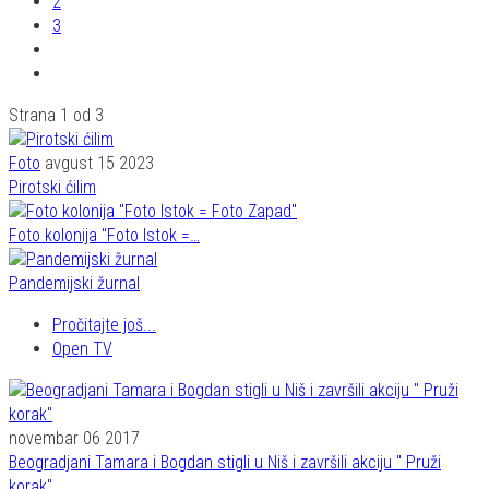
2
3
Strana 1 od 3
Foto
avgust 15 2023
Pirotski ćilim
Foto kolonija "Foto Istok =…
Pandemijski žurnal
Pročitajte još...
Open TV
novembar 06 2017
Beogradjani Tamara i Bogdan stigli u Niš i završili akciju " Pruži
korak"