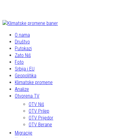
O nama
Društvo
Putokazi
Zato Niš
Foto
Srbija i EU
Geopolitika
Klimatske promene
Analize
Otvorena TV
OTV Niš
OTV Prilep
OTV Prijedor
OTV Berane
Migracije