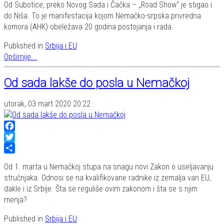
Od Subotice, preko Novog Sada i Čačka – „Road Show“ je stigao i
do Niša. To je manifestacija kojom Nemačko-srpska privredna
komora (AHK) obeležava 20 godina postojanja i rada.
Published in
Srbija i EU
Opširnije...
Od sada lakše do posla u Nemačkoj
utorak, 03 mart 2020 20:22
Facebook
Twitter
Share
Od 1. marta u Nemačkoj stupa na snagu novi Zakon o useljavanju
stručnjaka. Odnosi se na kvalifikovane radnike iz zemalja van EU,
dakle i iz Srbije. Šta se reguliše ovim zakonom i šta se s njim
menja?
Published in
Srbija i EU