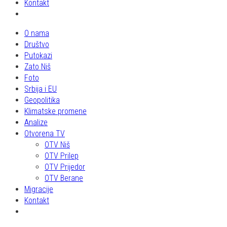
Kontakt
O nama
Društvo
Putokazi
Zato Niš
Foto
Srbija i EU
Geopolitika
Klimatske promene
Analize
Otvorena TV
OTV Niš
OTV Prilep
OTV Prijedor
OTV Berane
Migracije
Kontakt