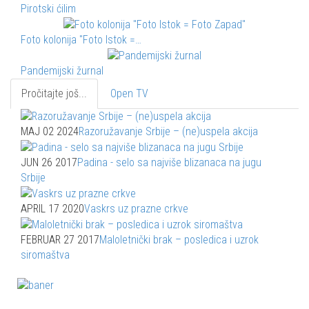
Pirotski ćilim
Foto kolonija "Foto Istok =…
Pandemijski žurnal
Pročitajte još...
Open TV
MAJ 02 2024
Razoružavanje Srbije – (ne)uspela akcija
JUN 26 2017
Padina - selo sa najviše blizanaca na jugu
Srbije
APRIL 17 2020
Vaskrs uz prazne crkve
FEBRUAR 27 2017
Maloletnički brak – posledica i uzrok
siromaštva