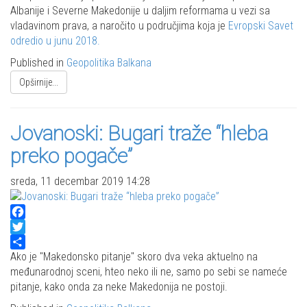
Albanije i Severne Makedonije u daljim reformama u vezi sa
vladavinom prava, a naročito u područjima koja je
Evropski Savet
odredio u junu 2018.
Published in
Geopolitika Balkana
Opširnije...
Jovanoski: Bugari traže “hleba
preko pogače”
sreda, 11 decembar 2019 14:28
Facebook
Twitter
Share
Ako je "Makedonsko pitanje" skoro dva veka aktuelno na
međunarodnoj sceni, hteo neko ili ne, samo po sebi se nameće
pitanje, kako onda za neke Makedonija ne postoji.