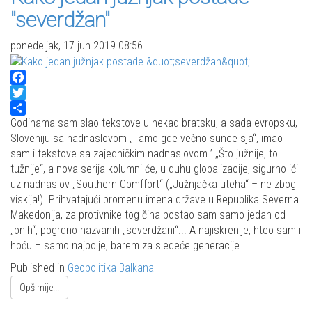
"severdžan"
ponedeljak, 17 jun 2019 08:56
Facebook
Twitter
Share
Godinama sam slao tekstove u nekad bratsku, a sada evropsku,
Sloveniju sa nadnaslovom „Tamo gde večno sunce sja“, imao
sam i tekstove sa zajedničkim nadnaslovom ’ „Što južnije, to
tužnije“, a nova serija kolumni će, u duhu globalizacije, sigurno ići
uz nadnaslov „Southern Comffort“ („Južnjačka uteha“ – ne zbog
viskija!). Prihvatajući promenu imena države u Republika Severna
Makedonija, za protivnike tog čina postao sam samo jedan od
„onih“, pogrdno nazvanih „severdžani“... A najiskrenije, hteo sam i
hoću – samo najbolje, barem za sledeće generacije...
Published in
Geopolitika Balkana
Opširnije...