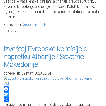
Share
Vest da je Vaseljenska patrijaršija priznala pravoslavnu crkvu
Severne Makedonije prenela je i nemačka Katolička novinska
agencija – uz napomenu da budući kanonski status crkve ostaje
otvoren.
Published in
Geopolitika Balkana
Opširnije...
Izveštaj Evropske komisije o
napretku Albanije i Severne
Makedonije
ponedeljak, 02 mart 2020 22:34
Facebook
Twitter
Share
Evropska komisija predstavila je dva izveštaja o napretku