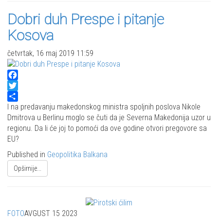
Dobri duh Prespe i pitanje
Kosova
četvrtak, 16 maj 2019 11:59
Facebook
Twitter
Share
I na predavanju makedonskog ministra spoljnih poslova Nikole
Dmitrova u Berlinu moglo se čuti da je Severna Makedonija uzor u
regionu. Da li će joj to pomoći da ove godine otvori pregovore sa
EU?
Published in
Geopolitika Balkana
Opširnije...
FOTO
AVGUST 15 2023