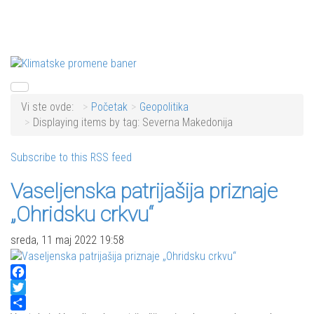
Vi ste ovde:
Početak
Geopolitika
Displaying items by tag: Severna Makedonija
Subscribe to this RSS feed
Vaseljenska patrijašija priznaje
„Ohridsku crkvu“
sreda, 11 maj 2022 19:58
Facebook
Twitter