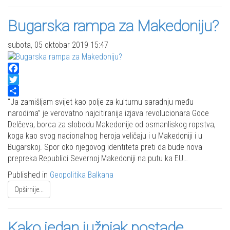
Bugarska rampa za Makedoniju?
subota, 05 oktobar 2019 15:47
Facebook
Twitter
Share
“Ja zamišljam svijet kao polje za kulturnu saradnju među
narodima” je verovatno najcitiranija izjava revolucionara Goce
Delčeva, borca za slobodu Makedonije od osmanliskog ropstva,
koga kao svog nacionalnog heroja veličaju i u Makedoniji i u
Bugarskoj. Spor oko njegovog identiteta preti da bude nova
prepreka Republici Severnoj Makedoniji na putu ka EU…
Published in
Geopolitika Balkana
Opširnije...
Kako jedan južnjak postade