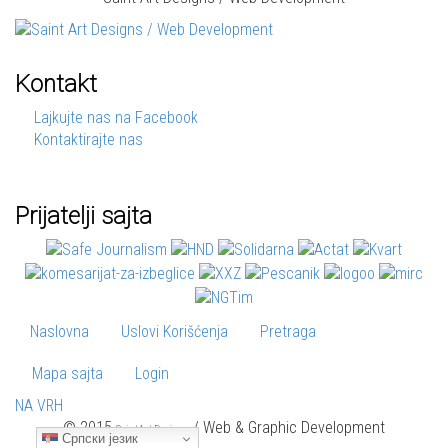
Kontakt
Lajkujte nas na Facebook
Kontaktirajte nas
Prijatelji sajta
Naslovna
Uslovi Korišćenja
Pretraga
Mapa sajta
Login
NA VRH
© 2015
/ Web & Graphic Development
SaintArt Designs
Српски језик