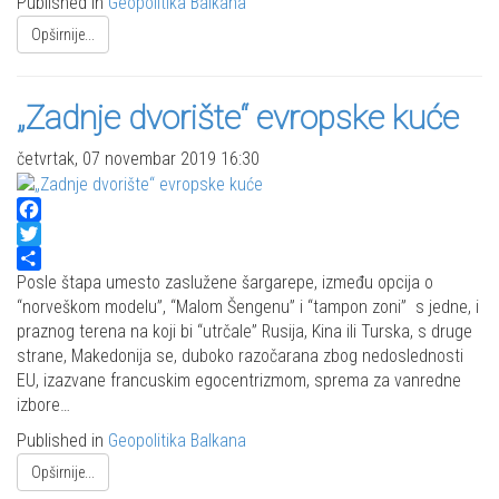
Published in
Geopolitika Balkana
Opširnije...
„Zadnje dvorište“ evropske kuće
četvrtak, 07 novembar 2019 16:30
Facebook
Twitter
Share
Posle štapa umesto zaslužene šargarepe, između opcija o
“norveškom modelu”, “Malom Šengenu” i “tampon zoni” s jedne, i
praznog terena na koji bi “utrčale” Rusija, Kina ili Turska, s druge
strane, Makedonija se, duboko razočarana zbog nedoslednosti
EU, izazvane francuskim egocentrizmom, sprema za vanredne
izbore…
Published in
Geopolitika Balkana
Opširnije...