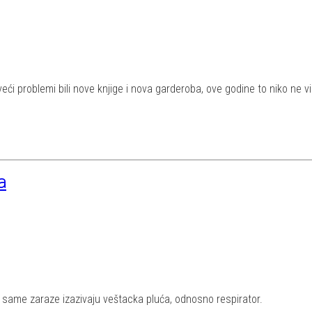
ći problemi bili nove knjige i nova garderoba, ove godine to niko ne v
a
d same zaraze izazivaju veštacka pluća, odnosno respirator.