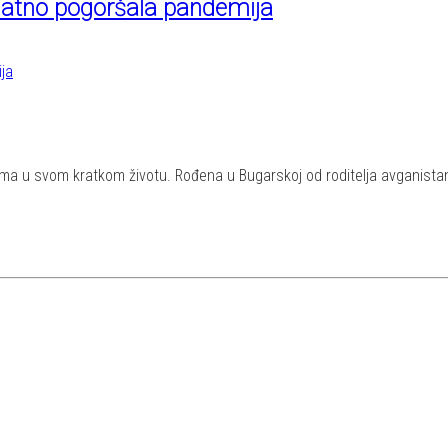
odatno pogoršala pandemija
a u svom kratkom životu. Rođena u Bugarskoj od roditelja avganistansko