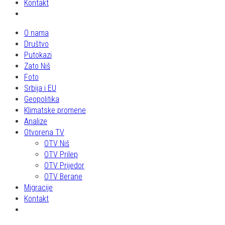
Kontakt
O nama
Društvo
Putokazi
Zato Niš
Foto
Srbija i EU
Geopolitika
Klimatske promene
Analize
Otvorena TV
OTV Niš
OTV Prilep
OTV Prijedor
OTV Berane
Migracije
Kontakt