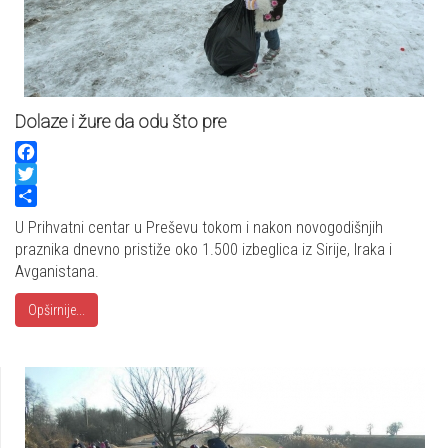
Dolaze i žure da odu što pre
Facebook
Twitter
Share
U Prihvatni centar u Preševu tokom i nakon novogodišnjih
praznika dnevno pristiže oko 1.500 izbeglica iz Sirije, Iraka i
Avganistana.
Opširnije...