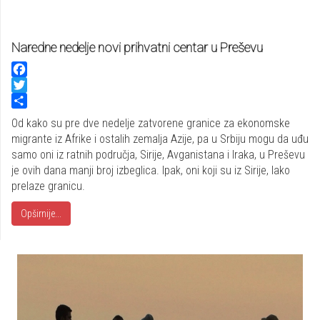
Naredne nedelje novi prihvatni centar u Preševu
Facebook
Twitter
Share
Od kako su pre dve nedelje zatvorene granice za ekonomske
migrante iz Afrike i ostalih zemalja Azije, pa u Srbiju mogu da uđu
samo oni iz ratnih područja, Sirije, Avganistana i Iraka, u Preševu
je ovih dana manji broj izbeglica. Ipak, oni koji su iz Sirije, lako
prelaze granicu.
Opširnije...