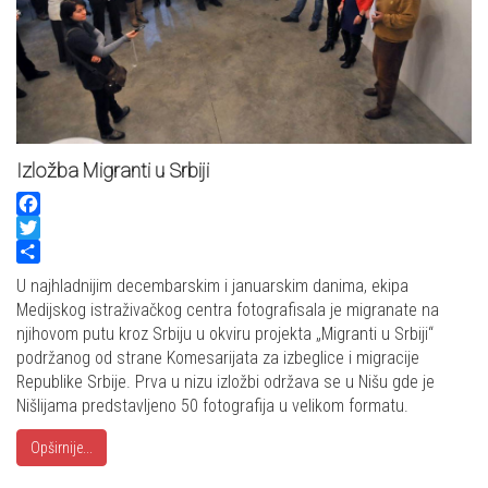
Izložba Migranti u Srbiji
Facebook
Twitter
Share
U najhladnijim decembarskim i januarskim danima, ekipa
Medijskog istraživačkog centra fotografisala je migranate na
njihovom putu kroz Srbiju u okviru projekta „Migranti u Srbiji“
podržanog od strane Komesarijata za izbeglice i migracije
Republike Srbije. Prva u nizu izložbi održava se u Nišu gde je
Nišlijama predstavljeno 50 fotografija u velikom formatu.
Opširnije...