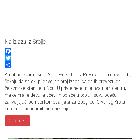
Na izlazu iz Srbije
Facebook
Twitter
Share
Autobusi kojima su u Adaševce stigli iz Preševa i Dimitrovgrada,
čekaju da se okupi dovoljan broj izbeglica da ih prevezu do
železničke stanice u Šidu. U privremenom prihvatnom centru,
majke hrane decu, a očevi ih oblače u toplu i suvu odeću,
zahvaljujući pomoći Komesarijata za izbeglice, Crvenog Krsta i
drugih humanitarnih organizacija.
Opširnije...