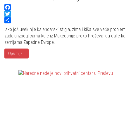
Facebook
Twitter
Share
Iako još uvek nije kalendarski stigla, zima i kiša sve veće problem
zadaju izbeglicama koje iz Makedonije preko Preševa idu dalje ka
zemljama Zapadne Evrope.
Opširnije...