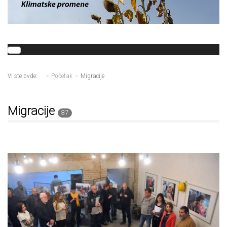
Vi ste ovde:
Početak
Migracije
Migracije
87