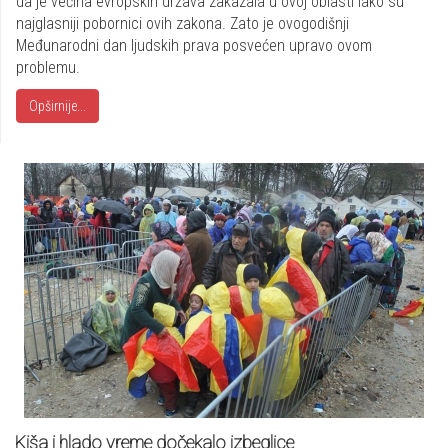
da je većina evropskih država zakazala u ovoj oblasti iako su
najglasniji pobornici ovih zakona. Zato je ovogodišnji
Međunarodni dan ljudskih prava posvećen upravo ovom
problemu.
Opširnije...
Kiša i hlado vreme dočekalo izbeglice