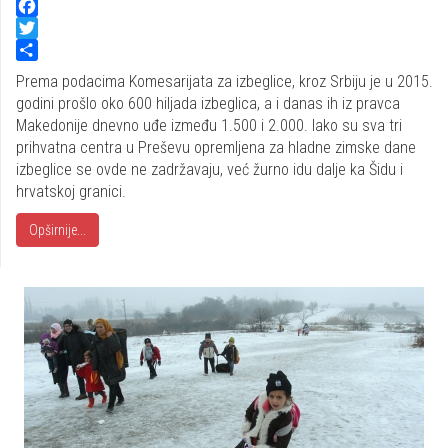
Facebook
Twitter
Share
Prema podacima Komesarijata za izbeglice, kroz Srbiju je u 2015.
godini prošlo oko 600 hiljada izbeglica, a i danas ih iz pravca
Makedonije dnevno uđe između 1.500 i 2.000. Iako su sva tri
prihvatna centra u Preševu opremljena za hladne zimske dane
izbeglice se ovde ne zadržavaju, već žurno idu dalje ka Šidu i
hrvatskoj granici.
Opširnije...