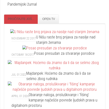
Pandemijski žurnal
PROČITAJTE JOŠ...
OPEN TV
U Nišu raste broj prijava za nasilje nad
NOVEMBAR 22 2017
starijim ženama
Posao presudan za stvaranje porodice
OKTOBAR 18 2017
Majdanpek: Hoćemo da znamo da li da se
JUL 01 2022
selimo zbog rudnika
Obaranje naloga, prisluškivanje i ’fišing’
APRIL 01 2026
kampanje najčešće povrede ljudskih prava u
digitalnom prostoru