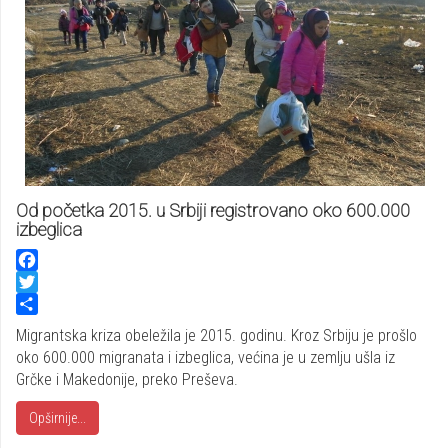
Od početka 2015. u Srbiji registrovano oko 600.000
izbeglica
Facebook
Twitter
Share
Migrantska kriza obeležila je 2015. godinu. Kroz Srbiju je prošlo
oko 600.000 migranata i izbeglica, većina je u zemlju ušla iz
Grčke i Makedonije, preko Preševa.
Opširnije...