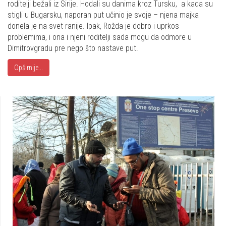
roditelji bežali iz Sirije. Hodali su danima kroz Tursku, a kada su
stigli u Bugarsku, naporan put učinio je svoje – njena majka
donela je na svet ranije. Ipak, Rožda je dobro i uprkos
problemima, i ona i njeni roditelji sada mogu da odmore u
Dimitrovgradu pre nego što nastave put.
Opširnije...