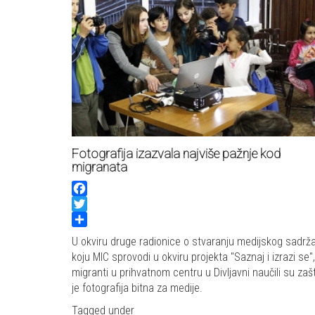
Fotografija izazvala najviše pažnje kod
migranata
Facebook
Twitter
Share
U okviru druge radionice o stvaranju medijskog sadrža
koju MIC sprovodi u okviru projekta "Saznaj i izrazi se",
migranti u prihvatnom centru u Divljavni naučili su zaš
je fotografija bitna za medije.
Tagged under