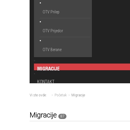
OTV Prilep
OTV Prijedor
OTV Berane
MIGRACIJE
KONTAKT
Vi ste ovde:
Početak
Migracije
Migracije
87