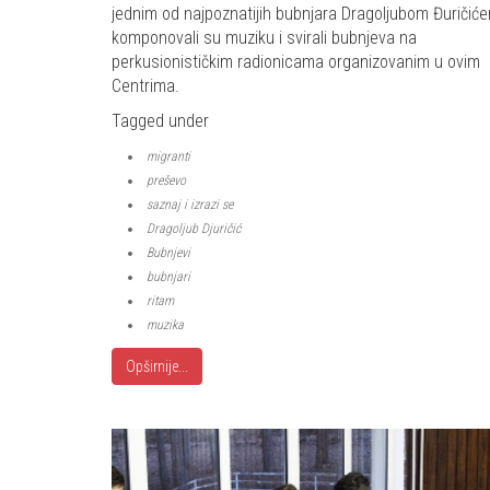
jednim od najpoznatijih bubnjara Dragoljubom Đuričić
komponovali su muziku i svirali bubnjeva na
perkusionističkim radionicama organizovanim u ovim
Centrima.
Tagged under
migranti
preševo
saznaj i izrazi se
Dragoljub Djuričić
Bubnjevi
bubnjari
ritam
muzika
Opširnije...