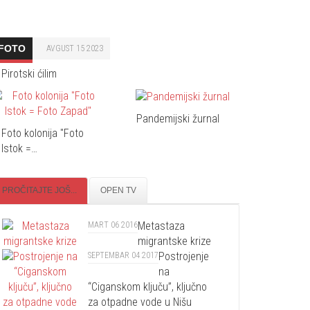
FOTO
AVGUST 15 2023
Pirotski ćilim
Pandemijski žurnal
Foto kolonija "Foto
Istok =…
PROČITAJTE JOŠ...
OPEN TV
Metastaza
MART 06 2016
migrantske krize
Postrojenje
SEPTEMBAR 04 2017
na
“Ciganskom ključu”, ključno
za otpadne vode u Nišu