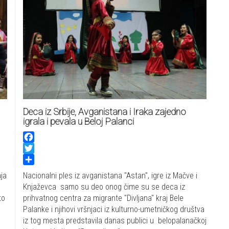
Deca iz Srbije, Avganistana i Iraka zajedno
igrala i pevala u Beloj Palanci
Facebook
Twitter
Share
ja
Nacionalni ples iz avganistana "Astan", igre iz Mačve i
Knjaževca samo su deo onog čime su se deca iz
to
prihvatnog centra za migrante "Divljana" kraj Bele
Palanke i njihovi vršnjaci iz kulturno-umetničkog društva
iz tog mesta predstavila danas publici u belopalanačkoj