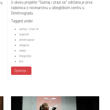
U okviru projekte "Saznaj i izrazi se" održana je prva
em
radionica o novinarstvu u izbegličkom centru u
Dimitrovgradu.
Tagged under
saznaj i izrazi se
migranti
dimitrovgrad
izbeglice
mediji
fotografija
kirs
Opširnije...