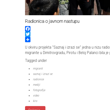
Radionica o javnom nastupu
Facebook
Twitter
Share
U okviru projekta "Saznaj i izrazi se" jedna u nizu rad
migrante u Dimitrovgradu, Pirotu i Beloj Palanci bila
Tagged under
migranti
saznaj i izrazi se
radionice
mediji
fotografija
video
kirs