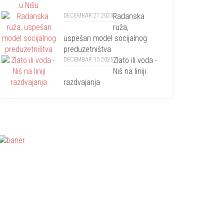
Radanska
DECEMBAR 27 2023
ruža,
uspešan model socijalnog
preduzetništva
Zlato ili voda -
DECEMBAR 15 2025
Niš na liniji
razdvajanja