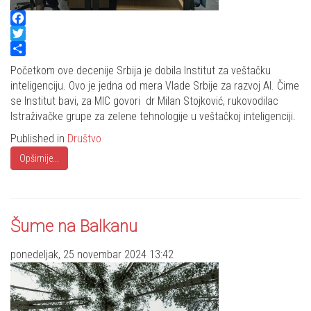
Facebook
Twitter
Share
Početkom ove decenije Srbija je dobila Institut za veštačku
inteligenciju. Ovo je jedna od mera Vlade Srbije za razvoj AI. Čime
se Institut bavi, za MIC govori dr Milan Stojković, rukovodilac
Istraživačke grupe za zelene tehnologije u veštačkoj inteligenciji.
Published in
Društvo
Opširnije...
Šume na Balkanu
ponedeljak, 25 novembar 2024 13:42