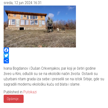
sreda, 12 jun 2024 16:31
Facebook
Twitter
Share
Ivana Bogdanov i Dušan Crkvenjakov, par koji je četiri godine
živeo u Kini, odlučili su se na ekološki način života. Ostavili su
užurbani ritam grada iza sebe i preselili se na istok Srbije, gde su
sagradili modernu ekološku kuću od blata i slame.
Published in
Putokazi
Opširnije...