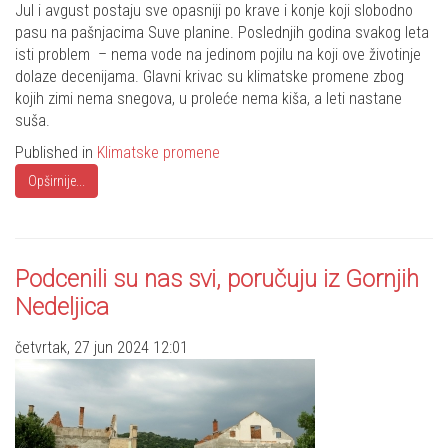
Share
Jul i avgust postaju sve opasniji po krave i konje koji slobodno
pasu na pašnjacima Suve planine. Poslednjih godina svakog leta
isti problem – nema vode na jedinom pojilu na koji ove životinje
dolaze decenijama. Glavni krivac su klimatske promene zbog
kojih zimi nema snegova, u proleće nema kiša, a leti nastane
suša.
Published in
Klimatske promene
Opširnije...
Podcenili su nas svi, poručuju iz Gornjih
Nedeljica
četvrtak, 27 jun 2024 12:01