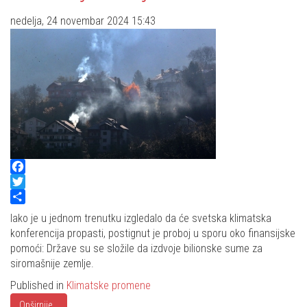
nedelja, 24 novembar 2024 15:43
Facebook
Twitter
Share
Iako je u jednom trenutku izgledalo da će svetska klimatska
konferencija propasti, postignut je proboj u sporu oko finansijske
pomoći: Države su se složile da izdvoje bilionske sume za
siromašnije zemlje.
Published in
Klimatske promene
Opširnije...