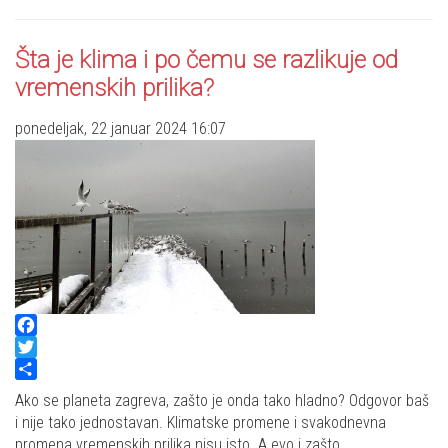
Šta je klima i po čemu se razlikuje od
vremenskih prilika?
ponedeljak, 22 januar 2024 16:07
Facebook
Twitter
Share
Ako se planeta zagreva, zašto je onda tako hladno? Odgovor baš
i nije tako jednostavan. Klimatske promene i svakodnevna
promena vremenskih prilika nisu isto. A evo i zašto.