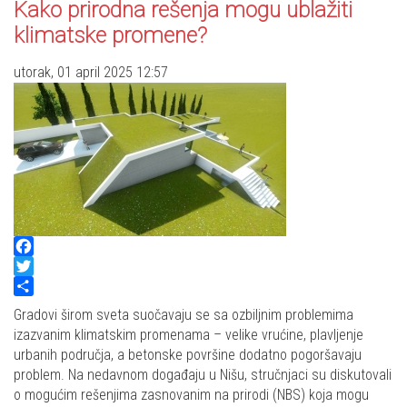
Kako prirodna rešenja mogu ublažiti
klimatske promene?
utorak, 01 april 2025 12:57
Facebook
Twitter
Share
Gradovi širom sveta suočavaju se sa ozbiljnim problemima
izazvanim klimatskim promenama – velike vrućine, plavljenje
urbanih područja, a betonske površine dodatno pogoršavaju
problem. Na nedavnom događaju u Nišu, stručnjaci su diskutovali
o mogućim rešenjima zasnovanim na prirodi (NBS) koja mogu