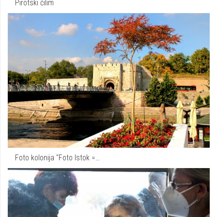
Pirotski ćilim
Foto kolonija "Foto Istok =…