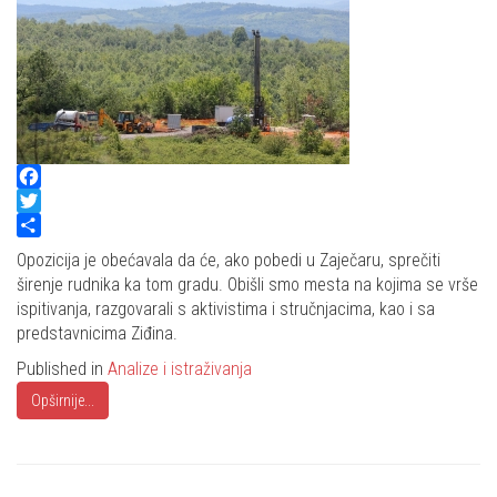
Facebook
Twitter
Share
Opozicija je obećavala da će, ako pobedi u Zaječaru, sprečiti
širenje rudnika ka tom gradu. Obišli smo mesta na kojima se vrše
ispitivanja, razgovarali s aktivistima i stručnjacima, kao i sa
predstavnicima Ziđina.
Published in
Analize i istraživanja
Opširnije...