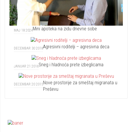
Mini apoteka na zidu dnevne sobe
MAJ 18 2024
Agresivni roditelji – agresivna deca
DECEMBAR 30 2018
Sneg i hladnoća prete izbeglicama
JANUAR 21 2016
Nove prostorije za smeštaj migranata u
DECEMBAR 20 2015
Preševu