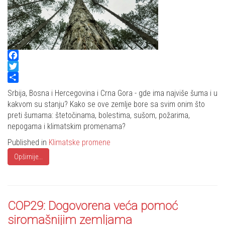
Facebook
Twitter
Share
Srbija, Bosna i Hercegovina i Crna Gora - gde ima najviše šuma i u
kakvom su stanju? Kako se ove zemlje bore sa svim onim što
preti šumama: štetočinama, bolestima, sušom, požarima,
nepogama i klimatskim promenama?
Published in
Klimatske promene
Opširnije...
COP29: Dogovorena veća pomoć
siromašnijim zemljama