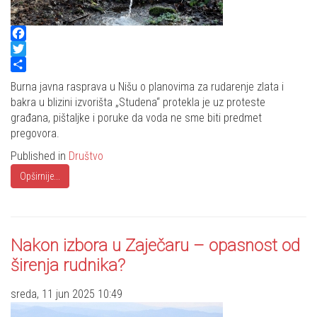
Facebook
Twitter
Share
Burna javna rasprava u Nišu o planovima za rudarenje zlata i
bakra u blizini izvorišta „Studena“ protekla je uz proteste
građana, pištaljke i poruke da voda ne sme biti predmet
pregovora.
Published in
Društvo
Opširnije...
Nakon izbora u Zaječaru – opasnost od
širenja rudnika?
sreda, 11 jun 2025 10:49