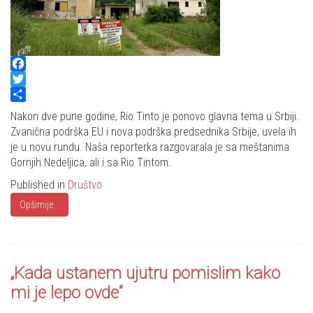
Facebook
Twitter
Share
Nakon dve pune godine, Rio Tinto je ponovo glavna tema u Srbiji.
Zvanična podrška EU i nova podrška predsednika Srbije, uvela ih
je u novu rundu. Naša reporterka razgovarala je sa meštanima
Gornjih Nedeljica, ali i sa Rio Tintom.
Published in
Društvo
Opširnije...
„Kada ustanem ujutru pomislim kako
mi je lepo ovde“