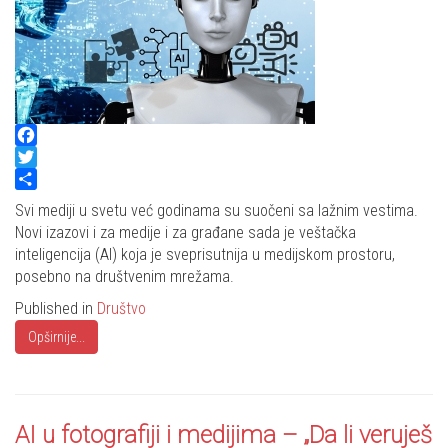
Facebook
Twitter
Share
Svi mediji u svetu već godinama su suočeni sa lažnim vestima.
Novi izazovi i za medije i za građane sada je veštačka
inteligencija (AI) koja je sveprisutnija u medijskom prostoru,
posebno na društvenim mrežama.
Published in
Društvo
Opširnije...
AI u fotografiji i medijima – „Da li veruješ