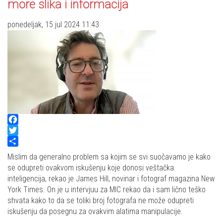
more slika i informacija
ponedeljak, 15 jul 2024 11:43
Facebook
Twitter
Share
Mislim da generalno problem sa kojim se svi suočavamo je kako
se odupreti ovakvom iskušenju koje donosi veštačka
inteligencija, rekao je James Hill, novinar i fotograf magazina New
York Times. On je u intervjuu za MIC rekao da i sam lično teško
shvata kako to da se toliki broj fotografa ne može odupreti
iskušenju da posegnu za ovakvim alatima manipulacije.