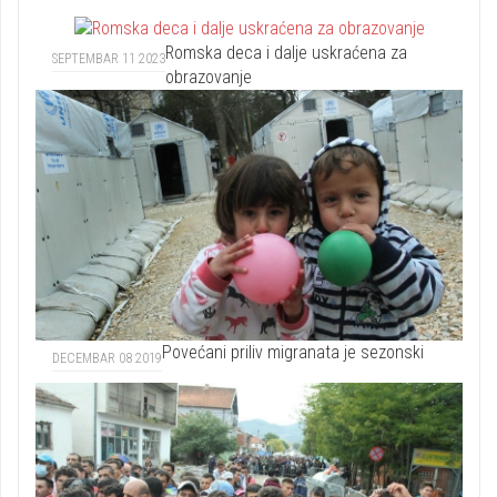
Romska deca i dalje uskraćena za
SEPTEMBAR 11 2023
obrazovanje
Povećani priliv migranata je sezonski
DECEMBAR 08 2019