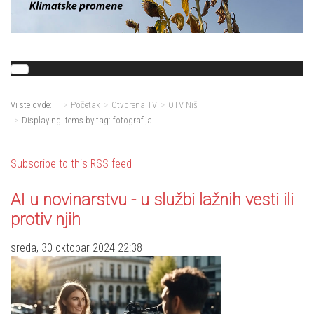
Vi ste ovde:
Početak
Otvorena TV
OTV Niš
Displaying items by tag: fotografija
Subscribe to this RSS feed
AI u novinarstvu - u službi lažnih vesti ili
protiv njih
sreda, 30 oktobar 2024 22:38