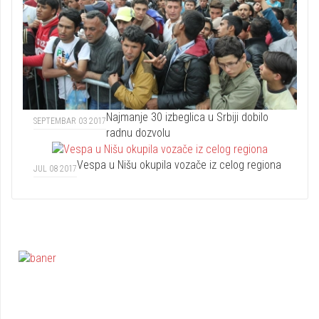
Najmanje 30 izbeglica u Srbiji dobilo
SEPTEMBAR 03 2017
radnu dozvolu
Vespa u Nišu okupila vozače iz celog regiona
JUL 08 2017