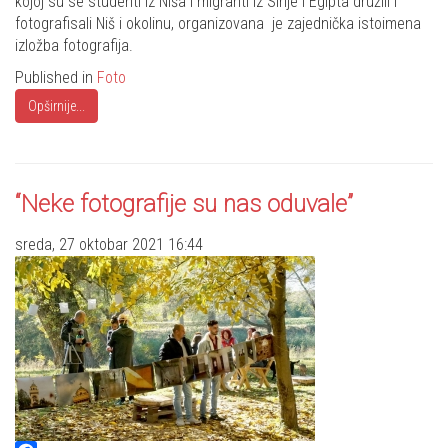
kojoj su se studenti iz Niša i migranti iz Sirije i Egipta družili i
fotografisali Niš i okolinu, organizovana je zajednička istoimena
izložba fotografija.
Published in
Foto
Opširnije...
“Neke fotografije su nas oduvale”
sreda, 27 oktobar 2021 16:44