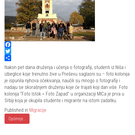
Facebook
Twitter
Share
Nakon pet dana druženja i učenja o fotografiji, studenti iz Niša i
izbeglice koje trenutno žive u Preševu saglasni su – foto kolonija
je ispunila njihova očekivanja, naučili su mnogo o fotografiji i
nadaju se skorašnjem druženju koje će trajati koji dan više. Foto
kolonija “Foto Istok = Foto Zapad” u organizaciji MICa je prva u
Srbiji koja je okupila studente i migrante na istom zadatku.
Published in
Migracije
Opširnije...