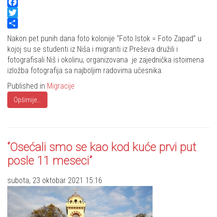
Facebook
Twitter
Share
Nakon pet punih dana foto kolonije “Foto Istok = Foto Zapad” u
kojoj su se studenti iz Niša i migranti iz Preševa družili i
fotografisali Niš i okolinu, organizovana je zajednička istoimena
izložba fotografija sa najboljim radovima učesnika.
Published in
Migracije
Opširnije...
“Osećali smo se kao kod kuće prvi put
posle 11 meseci”
subota, 23 oktobar 2021 15:16