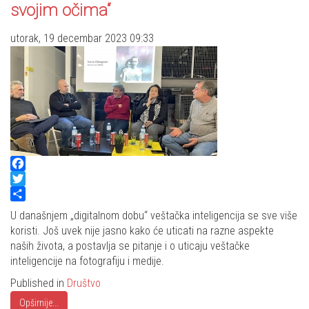
svojim očima“
utorak, 19 decembar 2023 09:33
Facebook
Twitter
Share
U današnjem „digitalnom dobu“ veštačka inteligencija se sve više
koristi. Još uvek nije jasno kako će uticati na razne aspekte
naših života, a postavlja se pitanje i o uticaju veštačke
inteligencije na fotografiju i medije.
Published in
Društvo
Opširnije...