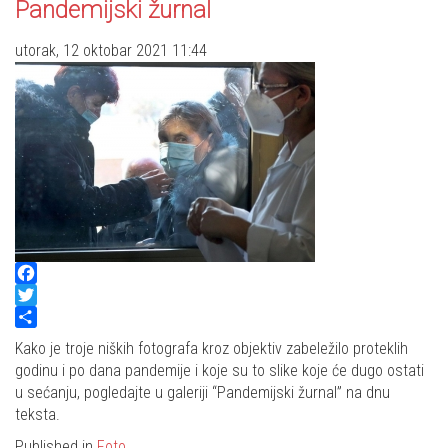
Pandemijski žurnal
utorak, 12 oktobar 2021 11:44
Facebook
Twitter
Share
Kako je troje niških fotografa kroz objektiv zabeležilo proteklih
godinu i po dana pandemije i koje su to slike koje će dugo ostati
u sećanju, pogledajte u galeriji “Pandemijski žurnal” na dnu
teksta.
Published in
Foto