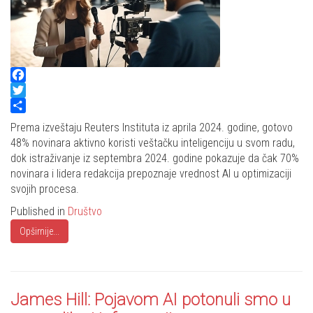
Facebook
Twitter
Share
Prema izveštaju Reuters Instituta iz aprila 2024. godine, gotovo
48% novinara aktivno koristi veštačku inteligenciju u svom radu,
dok istraživanje iz septembra 2024. godine pokazuje da čak 70%
novinara i lidera redakcija prepoznaje vrednost AI u optimizaciji
svojih procesa.
Published in
Društvo
Opširnije...
James Hill: Pojavom AI potonuli smo u