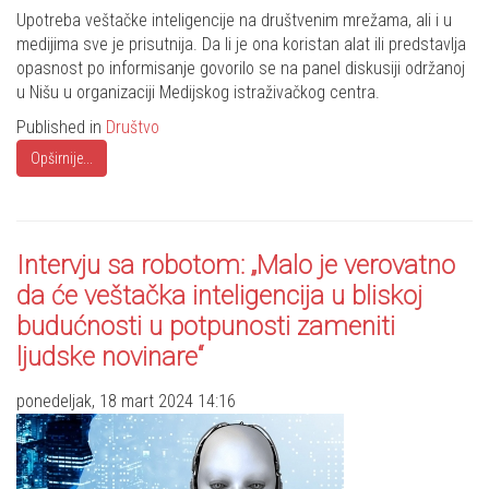
Share
Upotreba veštačke inteligencije na društvenim mrežama, ali i u
medijima sve je prisutnija. Da li je ona koristan alat ili predstavlja
opasnost po informisanje govorilo se na panel diskusiji održanoj
u Nišu u organizaciji Medijskog istraživačkog centra.
Published in
Društvo
Opširnije...
Intervju sa robotom: „Malo je verovatno
da će veštačka inteligencija u bliskoj
budućnosti u potpunosti zameniti
ljudske novinare“
ponedeljak, 18 mart 2024 14:16