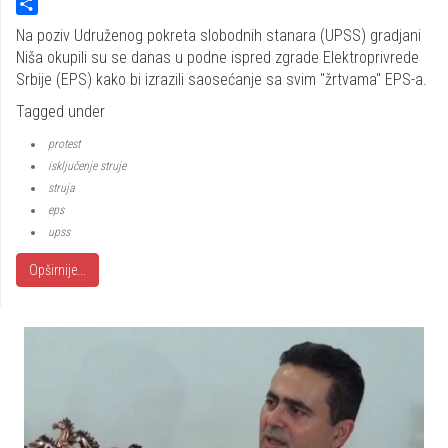
Twitter
Share
Na poziv Udruženog pokreta slobodnih stanara (UPSS) gradjani
Niša okupili su se danas u podne ispred zgrade Elektroprivrede
Srbije (EPS) kako bi izrazili saosećanje sa svim "žrtvama" EPS-a.
Tagged under
protest
isključenje struje
struja
eps
upss
Opširnije...