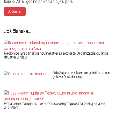
koje je 2016. godine pokrenulo cijelu priču.
Opširnije...
Još članaka...
Radionice Građanskog novinarstva za aktiviste Organizacija civilnog
društva u Nišu
Odužuju se velikom umjetniku nakon
gotovo šest decenija
Нова инвестиција во Технолошко-индустриската развојна зона
„Прилеп“