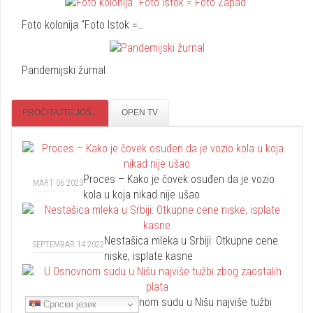
Foto kolonija "Foto Istok =…
Pandemijski žurnal
PROČITAJTE JOŠ...
OPEN TV
Proces – Kako je čovek osuđen da je vozio
MART 06 2023
kola u koja nikad nije ušao
Nestašica mleka u Srbiji: Otkupne cene
SEPTEMBAR 14 2022
niske, isplate kasne
U Osnovnom sudu u Nišu najviše tužbi
Српски језик
DECEMBAR 25 2018