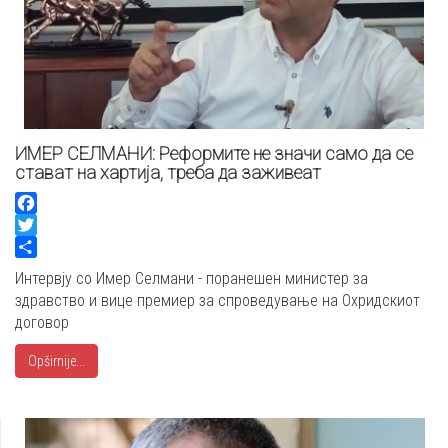
ИМЕР СЕЛМАНИ: Реформите не значи само да се
стават на хартија, треба да заживеат
Facebook
Twitter
Share
Интервју со Имер Селмани - поранешен министер за
здравство и вице премиер за спроведување на Охридскиот
договор
Opširnije...