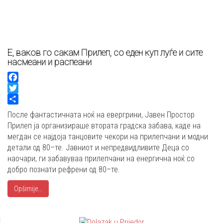
Е, ваков го сакам Прилеп, со еден куп луѓе и сите
насмеани и распеани
Facebook
Twitter
Share
После фантастичната ноќ на евергрини, Јавен Простор
Прилеп ја организираше втората градска забава, каде на
мегдан се најдоја танцовите чекори на прилепчани и модни
детали од 80–те. Јавниот и непредвидливите Деца со
наочари, ги забавуваа прилепчани на енергична ноќ со
добро познати рефрени од 80–те.
Opširnije...