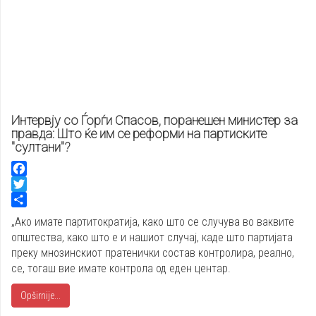
Интервју со Ѓорѓи Спасов, поранешен министер за
правда: Што ќе им се реформи на партиските
"султани"?
Facebook
Twitter
Share
„Ако имате партитократија, како што се случува во ваквите
општества, како што е и нашиот случај, каде што партијата
преку мнозинскиот пратенички состав контролира, реално,
се, тогаш вие имате контрола од еден центар.
Opširnije...