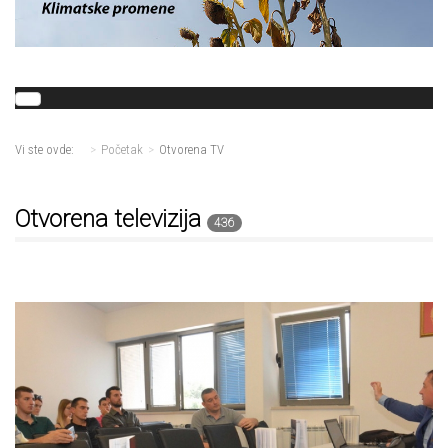
Vi ste ovde:
Početak
Otvorena TV
Otvorena televizija
436