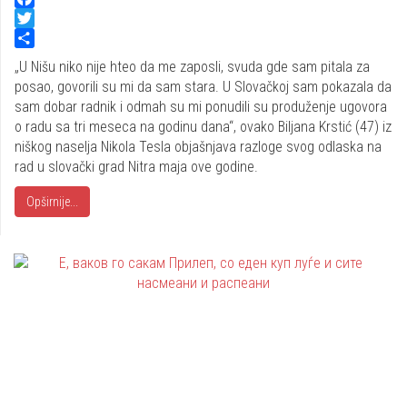
Facebook
Twitter
Share
„U Nišu niko nije hteo da me zaposli, svuda gde sam pitala za
posao, govorili su mi da sam stara. U Slovačkoj sam pokazala da
sam dobar radnik i odmah su mi ponudili su produženje ugovora
o radu sa tri meseca na godinu dana“, ovako Biljana Krstić (47) iz
niškog naselja Nikola Tesla objašnjava razloge svog odlaska na
rad u slovački grad Nitra maja ove godine.
Opširnije...