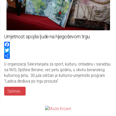
Umjetnost spojila ljude na Njegoševom trgu
Facebook
Twitter
Share
U organizaciji Sekretarijata za sport, kulturu, omladinu i saradnju
sa NVO, Opštine Berane, već petu godinu, u okviru beranskog
kulturnog ljeta, 30.jula održan je kulturno-umjetnički program
"Ladica đinđuva po trgu prosuta“.
Opširnije...