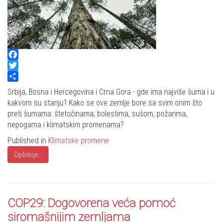
Facebook
Twitter
Share
Srbija, Bosna i Hercegovina i Crna Gora - gde ima najviše šuma i u
kakvom su stanju? Kako se ove zemlje bore sa svim onim što
preti šumama: štetočinama, bolestima, sušom, požarima,
nepogama i klimatskim promenama?
Published in
Klimatske promene
Opširnije...
COP29: Dogovorena veća pomoć
siromašnijim zemljama