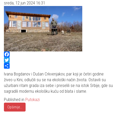
sreda, 12 jun 2024 16:31
Facebook
Twitter
Share
Ivana Bogdanov i Dušan Crkvenjakov, par koji je četiri godine
živeo u Kini, odlučili su se na ekološki način života. Ostavili su
užurbani ritam grada iza sebe i preselili se na istok Srbije, gde su
sagradili modernu ekološku kuću od blata i slame.
Published in
Putokazi
Opširnije...