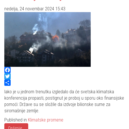
nedelja, 24 novembar 2024 15:43
Facebook
Twitter
Share
Iako je u jednom trenutku izgledalo da će svetska klimatska
konferencija propasti, postignut je proboj u sporu oko finansijske
pomoći: Države su se složile da izdvoje bilionske sume za
siromašnije zemlje.
Published in
Klimatske promene
Opširnije...