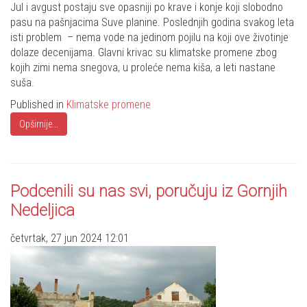
Share
Jul i avgust postaju sve opasniji po krave i konje koji slobodno
pasu na pašnjacima Suve planine. Poslednjih godina svakog leta
isti problem – nema vode na jedinom pojilu na koji ove životinje
dolaze decenijama. Glavni krivac su klimatske promene zbog
kojih zimi nema snegova, u proleće nema kiša, a leti nastane
suša.
Published in
Klimatske promene
Opširnije...
Podcenili su nas svi, poručuju iz Gornjih
Nedeljica
četvrtak, 27 jun 2024 12:01