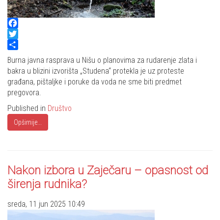
Facebook
Twitter
Share
Burna javna rasprava u Nišu o planovima za rudarenje zlata i
bakra u blizini izvorišta „Studena“ protekla je uz proteste
građana, pištaljke i poruke da voda ne sme biti predmet
pregovora.
Published in
Društvo
Opširnije...
Nakon izbora u Zaječaru – opasnost od
širenja rudnika?
sreda, 11 jun 2025 10:49