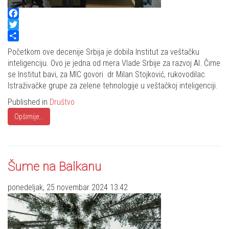
Facebook
Twitter
Share
Početkom ove decenije Srbija je dobila Institut za veštačku
inteligenciju. Ovo je jedna od mera Vlade Srbije za razvoj AI. Čime
se Institut bavi, za MIC govori dr Milan Stojković, rukovodilac
Istraživačke grupe za zelene tehnologije u veštačkoj inteligenciji.
Published in
Društvo
Opširnije...
Šume na Balkanu
ponedeljak, 25 novembar 2024 13:42