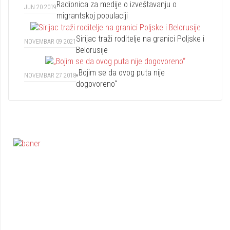
Radionica za medije o izveštavanju o
JUN 20 2019
migrantskoj populaciji
Sirijac traži roditelje na granici Poljske i
NOVEMBAR 09 2021
Belorusije
„Bojim se da ovog puta nije
NOVEMBAR 27 2018
dogovoreno“