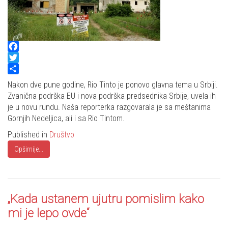
Facebook
Twitter
Share
Nakon dve pune godine, Rio Tinto je ponovo glavna tema u Srbiji.
Zvanična podrška EU i nova podrška predsednika Srbije, uvela ih
je u novu rundu. Naša reporterka razgovarala je sa meštanima
Gornjih Nedeljica, ali i sa Rio Tintom.
Published in
Društvo
Opširnije...
„Kada ustanem ujutru pomislim kako
mi je lepo ovde“