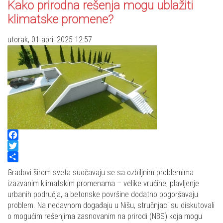
Kako prirodna rešenja mogu ublažiti
klimatske promene?
utorak, 01 april 2025 12:57
Facebook
Twitter
Share
Gradovi širom sveta suočavaju se sa ozbiljnim problemima
izazvanim klimatskim promenama – velike vrućine, plavljenje
urbanih područja, a betonske površine dodatno pogoršavaju
problem. Na nedavnom događaju u Nišu, stručnjaci su diskutovali
o mogućim rešenjima zasnovanim na prirodi (NBS) koja mogu