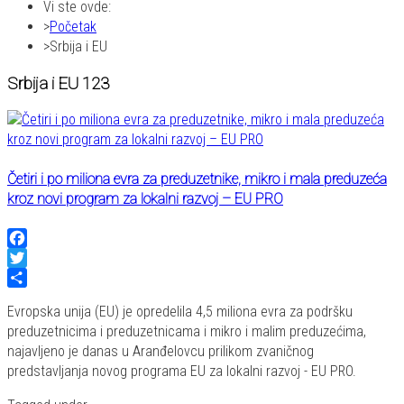
Vi ste ovde:
Početak
Srbija i EU
Srbija i EU
123
Četiri i po miliona evra za preduzetnike, mikro i mala preduzeća
kroz novi program za lokalni razvoj – EU PRO
Facebook
Twitter
Share
Evropska unija (EU) je opredelila 4,5 miliona evra za podršku
preduzetnicima i preduzetnicama i mikro i malim preduzećima,
najavljeno je danas u Aranđelovcu prilikom zvaničnog
predstavljanja novog programa EU za lokalni razvoj - EU PRO.