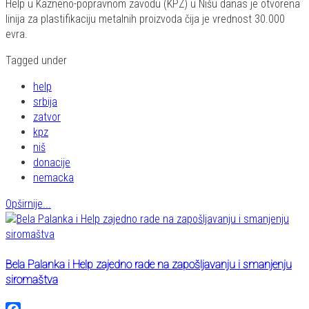
Help u Kazneno-popravnom zavodu (KPZ) u Nišu danas je otvorena
linija za plastifikaciju metalnih proizvoda čija je vrednost 30.000
evra.
Tagged under
help
srbija
zatvor
kpz
niš
donacije
nemacka
Opširnije...
Bela Palanka i Help zajedno rade na zapošljavanju i smanjenju
siromaštva