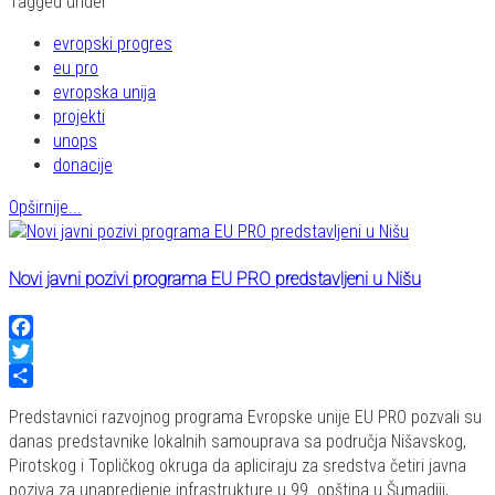
Tagged under
evropski progres
eu pro
evropska unija
projekti
unops
donacije
Opširnije...
Novi javni pozivi programa EU PRO predstavljeni u Nišu
Facebook
Twitter
Share
Predstavnici razvojnog programa Evropske unije EU PRO pozvali su
danas predstavnike lokalnih samouprava sa područja Nišavskog,
Pirotskog i Topličkog okruga da apliciraju za sredstva četiri javna
poziva za unapredjenje infrastrukture u 99 opština u Šumadiji,