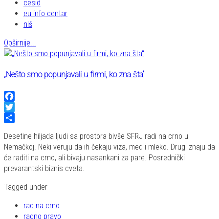
cesid
eu info centar
niš
Opširnije...
„Nešto smo popunjavali u firmi, ko zna šta“
Facebook
Twitter
Share
Desetine hiljada ljudi sa prostora bivše SFRJ radi na crno u
Nemačkoj. Neki veruju da ih čekaju viza, med i mleko. Drugi znaju da
će raditi na crno, ali bivaju nasankani za pare. Posrednički
prevarantski biznis cveta.
Tagged under
rad na crno
radno pravo