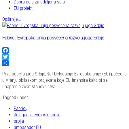
Dobra dela za udaljena sela
EU projekti
Opširnije...
Fabrici: Evropska unija posvećena razvoju juga Srbije
Facebook
Twitter
Share
Prvu posetu jugu Srbije, šef Delegacije Evropske unije (EU) počeo je
u Vranju obilaskom projekata koje EU finansira kako bi se
unapredio život stanovništva.
Tagged under
Fabrici,
delegacija evropske unije
srbija
ambasador EU