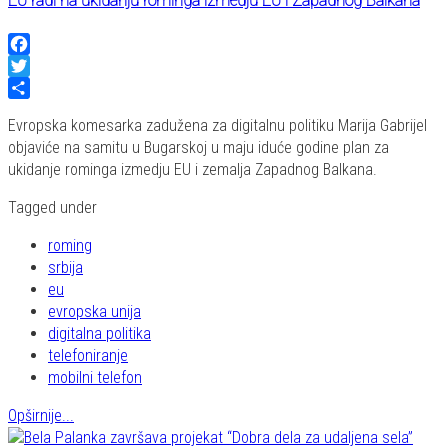
EU radi na ukidanju rominga izmedju EU i Zapadnog Balkana
Facebook
Twitter
Share
Evropska komesarka zadužena za digitalnu politiku Marija Gabrijel
objaviće na samitu u Bugarskoj u maju iduće godine plan za
ukidanje rominga izmedju EU i zemalja Zapadnog Balkana.
Tagged under
roming
srbija
eu
evropska unija
digitalna politika
telefoniranje
mobilni telefon
Opširnije...