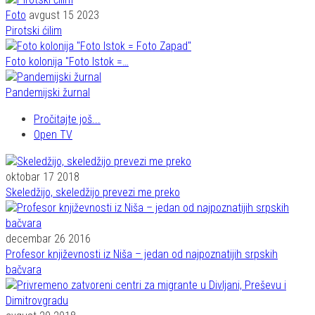
Foto
avgust 15 2023
Pirotski ćilim
Foto kolonija "Foto Istok =…
Pandemijski žurnal
Pročitajte još...
Open TV
oktobar 17 2018
Skeledžijo, skeledžijo prevezi me preko
decembar 26 2016
Profesor književnosti iz Niša – jedan od najpoznatijih srpskih
bačvara