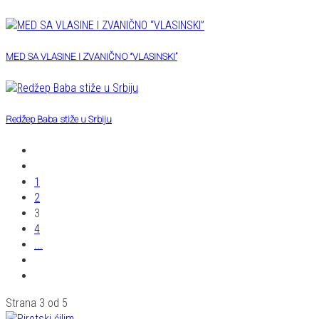
MED SA VLASINE I ZVANIČNO “VLASINSKI”
Redžep Baba stiže u Srbiju
1
2
3
4
...
Strana 3 od 5