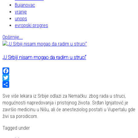
Bujanovac
vranje
unops
evropski progres
Opširnije...
„U Srbiji nisam mogao da radim u struci“
Facebook
Twitter
Share
Sve više lekara iz Srbije odlazi za Nemačku: zbog rada u struci,
mogućnosti napredovanja i pristojnog života. Srđan Ignjatović je
završio medicinu u Nišu, ali će anesteziolog postati u Vupertalu gde
živi sa porodicom.
Tagged under