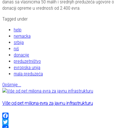
danas sa vlasnicima 50 malih i srednjih preduzeća ugovore o
donaciji opreme u vrednosti od 2.400 evra.
Tagged under
help
nemacka
srbija
niš
donacije
preduzetništvo
evropska unija
mala preduzeća
Opširnije...
Više od pet miliona evra za javnu infrastrukturu
Facebook