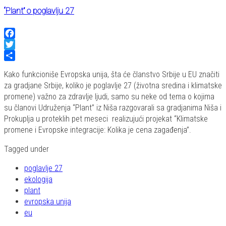
“Plant” o poglavlju 27
Facebook
Twitter
Share
Kako funkcioniše Evropska unija, šta će članstvo Srbije u EU značiti
za gradjane Srbije, koliko je poglavlje 27 (životna sredina i klimatske
promene) važno za zdravlje ljudi, samo su neke od tema o kojima
su članovi Udruženja “Plant” iz Niša razgovarali sa gradjanima Niša i
Prokuplja u proteklih pet meseci realizujući projekat “Klimatske
promene i Evropske integracije: Kolika je cena zagađenja”.
Tagged under
poglavlje 27
ekologija
plant
evropska unija
eu