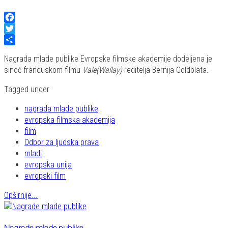
Facebook
Twitter
Share
Nagrada mlade publike Evropske filmske akademije dodeljena je
sinoć francuskom filmu
Vale
(Wallay)
reditelja Bernija Goldblata.
Tagged under
nagrada mlade publike
evropska filmska akademija
film
Odbor za ljudska prava
mladi
evropska unija
evropski film
Opširnije...