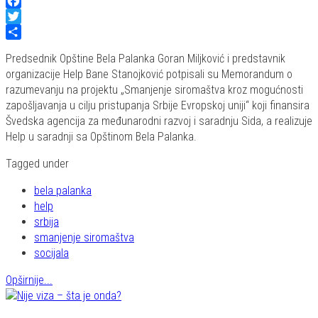
Facebook
Twitter
Share
Predsednik Opštine Bela Palanka Goran Miljković i predstavnik
organizacije Help Bane Stanojković potpisali su Memorandum o
razumevanju na projektu „Smanjenje siromaštva kroz mogućnosti
zapošljavanja u cilju pristupanja Srbije Evropskoj uniji“ koji finansira
Švedska agencija za međunarodni razvoj i saradnju Sida, a realizuje
Help u saradnji sa Opštinom Bela Palanka.
Tagged under
bela palanka
help
srbija
smanjenje siromaštva
socijala
Opširnije...