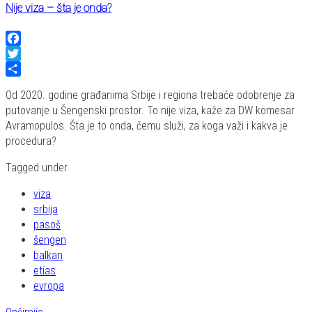
Nije viza – šta je onda?
Facebook
Twitter
Share
Od 2020. godine građanima Srbije i regiona trebaće odobrenje za
putovanje u Šengenski prostor. To nije viza, kaže za DW komesar
Avramopulos. Šta je to onda, čemu služi, za koga važi i kakva je
procedura?
Tagged under
viza
srbija
pasoš
šengen
balkan
etias
evropa