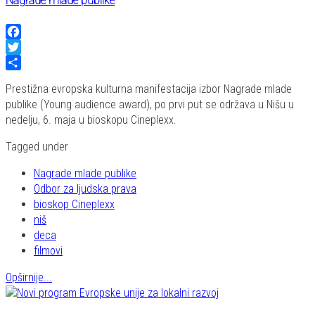
Nagrade mlade publike
Facebook
Twitter
Share
Prestižna evropska kulturna manifestacija izbor Nagrade mlade
publike (Young audience award), po prvi put se održava u Nišu u
nedelju, 6. maja u bioskopu Cineplexx.
Tagged under
Nagrade mlade publike
Odbor za ljudska prava
bioskop Cineplexx
niš
deca
filmovi
Opširnije...