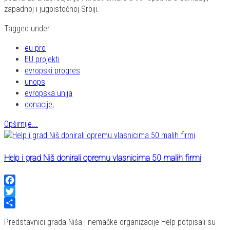
zapadnoj i jugoistočnoj Srbiji.
Tagged under
eu pro
EU projekti
evropski progres
unops
evropska unija
donacije,
Opširnije...
Help i grad Niš donirali opremu vlasnicima 50 malih firmi
Facebook
Twitter
Share
Predstavnici grada Niša i nemačke organizacije Help potpisali su