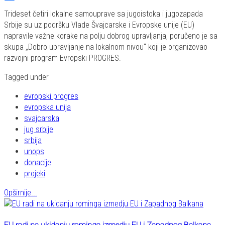
Share
Trideset četiri lokalne samouprave sa jugoistoka i jugozapada
Srbije su uz podršku Vlade Švajcarske i Evropske unije (EU)
napravile važne korake na polju dobrog upravljanja, poručeno je sa
skupa „Dobro upravljanje na lokalnom nivou“ koji je organizovao
razvojni program Evropski PROGRES.
Tagged under
evropski progres
evropska unija
svajcarska
jug srbije
srbija
unops
donacije
projeki
Opširnije...