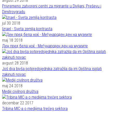
avgust 29 2018
Privremeno zatvoreni centri za migrante u Divljani, Preševu i
Dimitrovgradu
jul 30 2018
Izrael - Sveta zemlja kontrasta
maj 18 2018
Ден пред бела ноќ - Меѓународен ден на музеите
avgust 28 2018
Još dva bivša potpredsjednika zatražila da im Opština isplati
zakinuti novac
maj 24 2018
Mediji civilnog društva
decembar 22 2017
Tribina MIC-a o medijima trećeg sektora