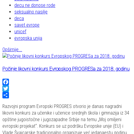
decu ne donose rode
seksualno nasilje
deca
savet evrope
unicef
evropska unija
Opširnije...
Počinje likovni konkurs Evropskog PROGRESa za 2018. godinu
Facebook
Twitter
Share
Razvojni program Evropski PROGRES otvorio je danas nagradni
likovni konkurs za učenike i učenice srednjih škola i gimnazija iz 34
opštine jugoistočne i jugozapadne Srbije na temu „Moj omiljeni
evropski projekat“. Konkurs se uz podršku Evropske unije (EU) i
Vlade Švajcarske tradicionalno organizuje već jedanaestu godinu