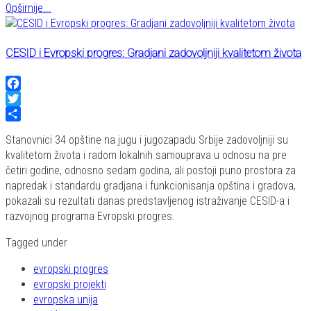
Opširnije...
CESID i Evropski progres: Gradjani zadovoljniji kvalitetom života
Facebook
Twitter
Share
Stanovnici 34 opštine na jugu i jugozapadu Srbije zadovoljniji su
kvalitetom života i radom lokalnih samouprava u odnosu na pre
četiri godine, odnosno sedam godina, ali postoji puno prostora za
napredak i standardu gradjana i funkcionisanja opština i gradova,
pokazali su rezultati danas predstavljenog istraživanje CESID-a i
razvojnog programa Evropski progres.
Tagged under
evropski progres
evropski projekti
evropska unija