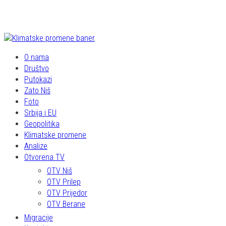
O nama
Društvo
Putokazi
Zato Niš
Foto
Srbija i EU
Geopolitika
Klimatske promene
Analize
Otvorena TV
OTV Niš
OTV Prilep
OTV Prijedor
OTV Berane
Migracije