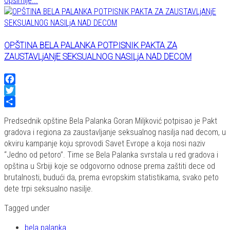
Opširnije...
OPŠTINA BELA PALANKA POTPISNIK PAKTA ZA
ZAUSTAVLjANjE SEKSUALNOG NASILjA NAD DECOM
Facebook
Twitter
Share
Predsednik opštine Bela Palanka Goran Miljković potpisao je Pakt
gradova i regiona za zaustavljanje seksualnog nasilja nad decom, u
okviru kampanje koju sprovodi Savet Evrope a koja nosi naziv
“Jedno od petoro’’. Time se Bela Palanka svrstala u red gradova i
opština u Srbiji koje se odgovorno odnose prema zaštiti dece od
brutalnosti, budući da, prema evropskim statistikama, svako peto
dete trpi seksualno nasilje.
Tagged under
bela palanka