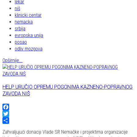
lekar
niš
klinicki centar
nemacka
srbija
evropska unija
posao
odliv mozgova
Opširnije...
HELP URUČIO OPREMU POGONIMA KAZNENO-POPRAVNOG
ZAVODA NIŠ
Facebook
Twitter
Share
Zahvaljujući donaciji Vlade SR Nemačke i projektima organizacije