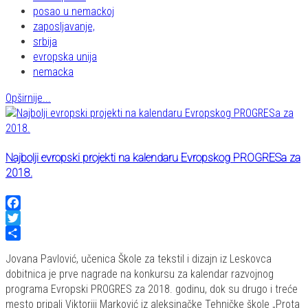
posao u nemackoj
zaposljavanje,
srbija
evropska unija
nemacka
Opširnije...
Najbolji evropski projekti na kalendaru Evropskog PROGRESa za
2018.
Facebook
Twitter
Share
Jovana Pavlović, učenica Škole za tekstil i dizajn iz Leskovca
dobitnica je prve nagrade na konkursu za kalendar razvojnog
programa Evropski PROGRES za 2018. godinu, dok su drugo i treće
mesto pripali Viktoriji Marković iz aleksinačke Tehničke škole „Prota