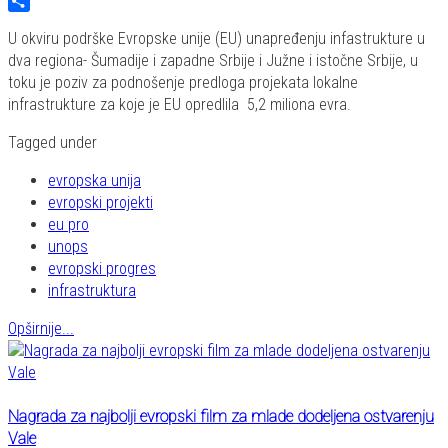
Twitter
Share
U okviru podrške Evropske unije (EU) unapređenju infastrukture u
dva regiona- Šumadije i zapadne Srbije i Južne i istočne Srbije, u
toku je poziv za podnošenje predloga projekata lokalne
infrastrukture za koje je EU opredlila 5,2 miliona evra.
Tagged under
evropska unija
evropski projekti
eu pro
unops
evropski progres
infrastruktura
Opširnije...
Nagrada za najbolji evropski film za mlade dodeljena ostvarenju
Vale