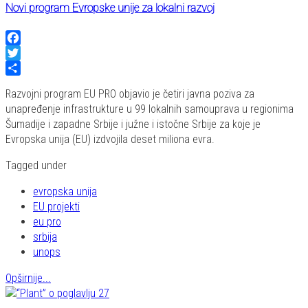
Novi program Evropske unije za lokalni razvoj
Facebook
Twitter
Share
Razvojni program EU PRO objavio je četiri javna poziva za
unapređenje infrastrukture u 99 lokalnih samouprava u regionima
Šumadije i zapadne Srbije i južne i istočne Srbije za koje je
Evropska unija (EU) izdvojila deset miliona evra.
Tagged under
evropska unija
EU projekti
eu pro
srbija
unops
Opširnije...