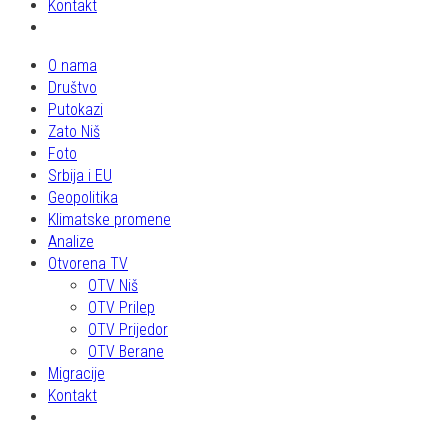
Kontakt
O nama
Društvo
Putokazi
Zato Niš
Foto
Srbija i EU
Geopolitika
Klimatske promene
Analize
Otvorena TV
OTV Niš
OTV Prilep
OTV Prijedor
OTV Berane
Migracije
Kontakt