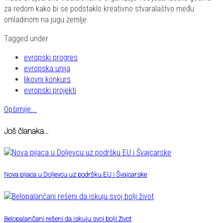
za redom kako bi se podstaklo kreativno stvaralaštvo među
omladinom na jugu zemlje.
Tagged under
evropski progres
evropska unija
likovni konkurs
evropski projekti
Opširnije...
Još članaka...
Nova pijaca u Doljevcu uz podršku EU i Švajcarske
Belopalančani rešeni da iskuju svoj bolji život