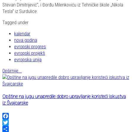
Stevan Dimitrijević“, i Đorđu Milenkoviću iz Tehničke škole „Nikola
Tesla“ iz Surdulice.
Tagged under
kalendar
nova godina
evropski progres
evropski projekti
evropska unija
Opširnije...
Opštine na jugu unapredile dobro upravljanje koristeći iskustva
iz Švajcarske
Facebook
Twitter