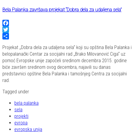
Bela Palanka završava projekat “Dobra dela za udaljena sela”
Facebook
Twitter
Share
Projekat „Dobra dela za udaljena sela“ koji su opština Bela Palanka i
belopalanački Centar za socijalni rad „Brako Milovanović Ciga“ uz
pomoć Evropske unije započeli sredinom decembra 2015. godine
biće završen sredinom ovog decembra, najavili su danas
predstavnici opštine Bela Palanka i tamošnjeg Centra za socijalni
rad.
Tagged under
bela palanka
sela
projekti
evropa
evropska unija